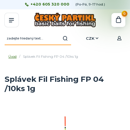
+420 605 320 000
(Po-Pá, 9-17 hod.)
0
CZK
Úvod
Splávek Fil Fishing FP 04 /10ks 1g
Splávek Fil Fishing FP 04
/10ks 1g