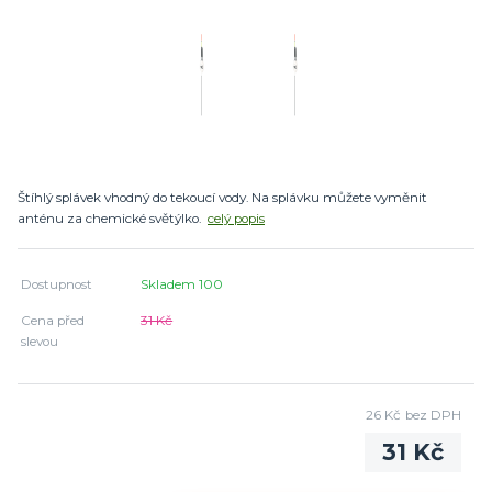
Štíhlý splávek vhodný do tekoucí vody. Na splávku můžete vyměnit
anténu za chemické světýlko.
celý popis
Dostupnost
Skladem 100
Cena před
31 Kč
slevou
26 Kč
bez DPH
31 Kč