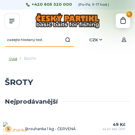
+420 605 320 000
(Po-Pá, 9-17 hod.)
0
CZK
Úvod
ŠROTY
ŠROTY
Nejprodávanější
49 Kč
1.
Strouhanka 1 kg - ČERVENÁ
44 Kč bez DPH