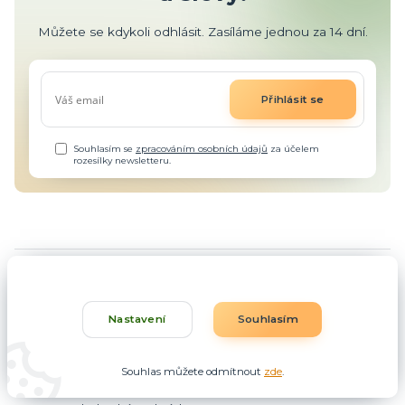
Můžete se kdykoli odhlásit. Zasíláme jednou za 14 dní.
Přihlásit se
Souhlasím se
zpracováním osobních údajů
za účelem
rozesílky newsletteru.
Informace pro zákazníky
Nastavení
Souhlasím
O nás
Souhlas můžete odmítnout
zde
.
Jak nakupovat