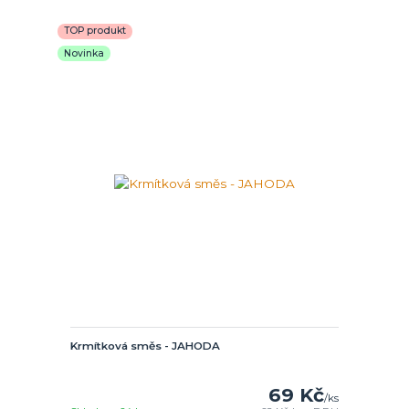
TOP produkt
Novinka
Krmítková směs - JAHODA
69 Kč
/
ks