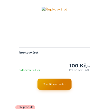
Řepkový šrot
100 Kč
/
ks
Skladem 123 ks
89 Kč
bez DPH
Zvolit variantu
TOP produkt