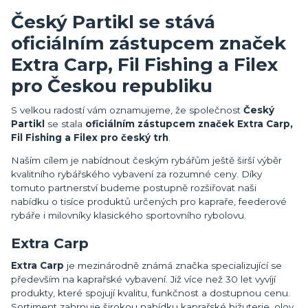
Český Partikl se stává
oficiálním zástupcem značek
Extra Carp, Fil Fishing a Filex
pro Českou republiku
S velkou radostí vám oznamujeme, že společnost
Český
Partikl
se stala
oficiálním zástupcem značek Extra Carp,
Fil Fishing a Filex pro český trh
.
Naším cílem je nabídnout českým rybářům ještě širší výběr
kvalitního rybářského vybavení za rozumné ceny. Díky
tomuto partnerství budeme postupně rozšiřovat naši
nabídku o tisíce produktů určených pro kapraře, feederové
rybáře i milovníky klasického sportovního rybolovu.
Extra Carp
Extra Carp
je mezinárodně známá značka specializující se
především na kaprařské vybavení. Již více než 30 let vyvíjí
produkty, které spojují kvalitu, funkčnost a dostupnou cenu.
Sortiment zahrnuje širokou nabídku kaprařské bižuterie, olov,