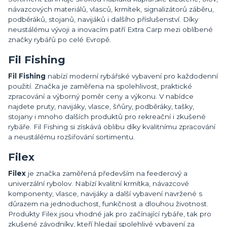
návazcových materiálů, vlasců, krmítek, signalizátorů záběru,
podběráků, stojanů, navijáků i dalšího příslušenství. Díky
neustálému vývoji a inovacím patří Extra Carp mezi oblíbené
značky rybářů po celé Evropě.
Fil Fishing
Fil Fishing
nabízí moderní rybářské vybavení pro každodenní
použití. Značka je zaměřena na spolehlivost, praktické
zpracování a výborný poměr ceny a výkonu. V nabídce
najdete pruty, navijáky, vlasce, šňůry, podběráky, tašky,
stojany i mnoho dalších produktů pro rekreační i zkušené
rybáře. Fil Fishing si získává oblibu díky kvalitnímu zpracování
a neustálému rozšiřování sortimentu.
Filex
Filex
je značka zaměřená především na feederový a
univerzální rybolov. Nabízí kvalitní krmítka, návazcové
komponenty, vlasce, navijáky a další vybavení navržené s
důrazem na jednoduchost, funkčnost a dlouhou životnost.
Produkty Filex jsou vhodné jak pro začínající rybáře, tak pro
zkušené závodníky, kteří hledají spolehlivé vybavení za