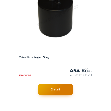
Závaží na bojku 5 kg
454 Kč
/
ks
na dotaz
375 Kč
bez DPH
Detail