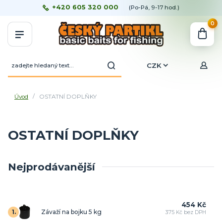
+420 605 320 000
(Po-Pá, 9-17 hod.)
0
CZK
Úvod
OSTATNÍ DOPLŇKY
OSTATNÍ DOPLŇKY
Nejprodávanější
454 Kč
1.
Závaží na bojku 5 kg
375 Kč bez DPH