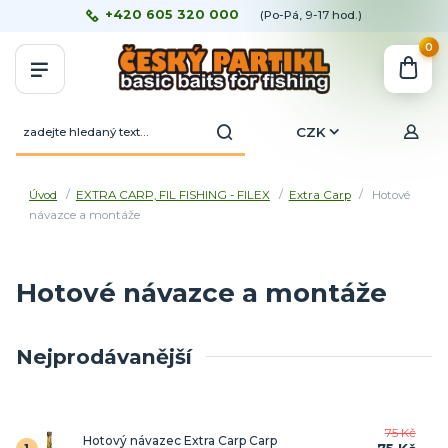
+420 605 320 000
(Po-Pá, 9-17 hod.)
0
CZK
Úvod
EXTRA CARP, FIL FISHING - FILEX
Extra Carp
Hotové
návazce a montáže
Hotové návazce a montáže
Nejprodávanější
75 Kč
Hotový návazec Extra Carp Carp