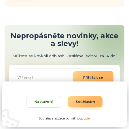
Nepropásněte novinky, akce
a slevy!
Můžete se kdykoli odhlásit. Zasíláme jednou za 14 dní.
Přihlásit se
Souhlasím se
zpracováním osobních údajů
za účelem
rozesílky newsletteru.
Nastavení
Souhlasím
Souhlas můžete odmítnout
zde
.