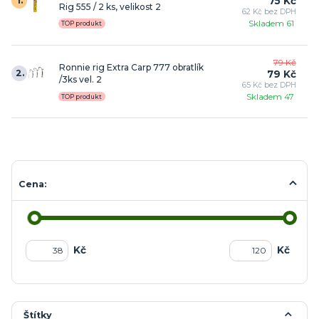
1.
75 Kč
Rig 555 / 2 ks, velikost 2
62 Kč bez DPH
Skladem 61
TOP produkt
79 Kč
Ronnie rig Extra Carp 777 obratlík
2.
79 Kč
/3ks vel. 2
65 Kč bez DPH
Skladem 47
TOP produkt
Cena:
Kč
Kč
Štítky