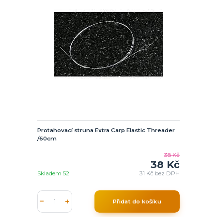
Protahovací struna Extra Carp Elastic Threader
/60cm
38 Kč
38 Kč
Skladem 52
31 Kč
bez DPH
Přidat do košíku