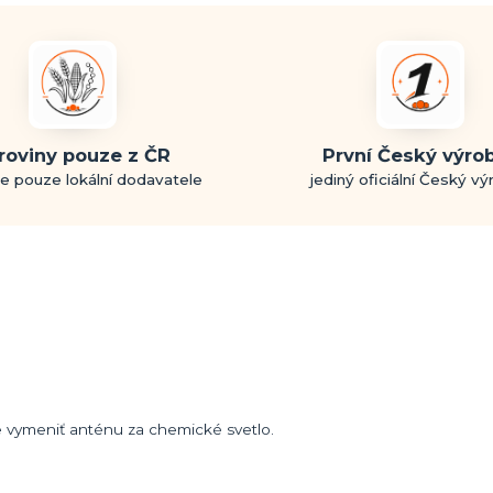
roviny pouze z ČR
První Český výro
e pouze lokální dodavatele
jediný oficiální Český v
te vymeniť anténu za chemické svetlo.