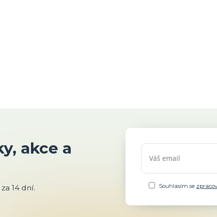
y, akce a
Souhlasím se
zpraco
za 14 dní.