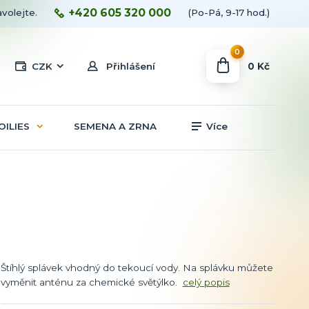
+420 605 320 000
avolejte.
(Po-Pá, 9-17 hod.)
0
0 Kč
CZK
Přihlášení
OILIES
SEMENA A ZRNA
Více
Štíhlý splávek vhodný do tekoucí vody. Na splávku můžete
vyměnit anténu za chemické světýlko.
celý popis