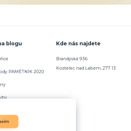
na blogu
Kde nás najdete
řice
Brandýská 936
Kostelec nad Labem, 277 13
vody PAMĚTNÍK 2020
ery
ryby
asím