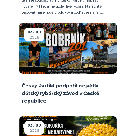
Staň se součástí týmu Český Partikl. Máš rád
rybaření? Hledáme spolehlivé rybáře, kteří chtějí
testovat naše nové produkty a podílet se na jejic...
03
08
2026
Český Partikl podpořil největší
dětský rybářský závod v České
republice
03
08
2026