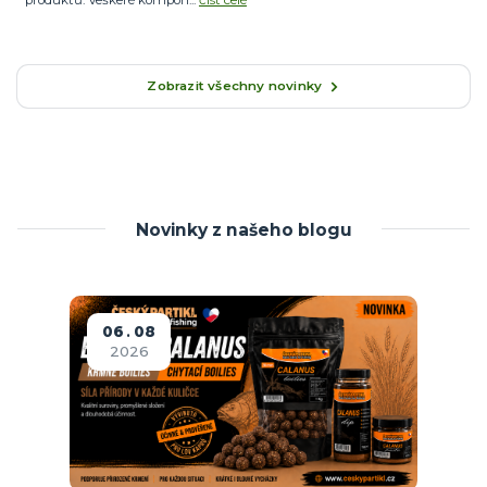
produktů. Veškeré kompon...
číst celé
Zobrazit všechny novinky
Novinky z našeho blogu
06
08
2026