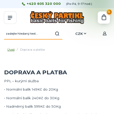
+420 605 320 000
(Po-Pá, 9-17 hod.)
0
CZK
Úvod
Doprava a platba
DOPRAVA A PLATBA
PPL – kurýrní služba
• Normální balík 149Kč do 20Kg
• Normální balík 240Kč do 30Kg
• Nadměrný balík 599Kč do 50Kg