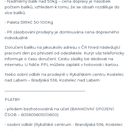
• Nadměrný balík nad 50kg – cena dopravy je násobek
počtem balíků, vzhledem k tomu, že se obsah rozděluje do
více balíků.
• Paleta 599Kč 50-100Kg
• Při zásobování prodejny je domlouvána cena dopravného
individuálně
Doručení balíku na jakoukoliv adresu v ČR hned následující
pracovní den po převzetí od odesílatele. Kurýr vás telefonicky
informuje o času doručení. Cestu zásilky lze sledovat na
internetu. U řidiče PPL můžete zaplatit v hotovosti i kartou.
Nebo sobní odběr na prodejně v Rybářském centru Kostelec
nad Labem – Bradýská 936, Kostelec nad Labem
________________________________________
PLATBY
• předem bezhotovostně na účet (BANKOVNÍ SPOJENÍ:
ČSOB – 6056056051/0600)
• osobní odběr (Rybářské centrum - Brandýská 936, Kostelec