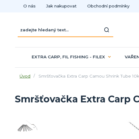
O nás
Jak nakupovat
Obchodní podmínky
EXTRA CARP, FIL FISHING - FILEX
VAŘEN
Úvod
Smršťovačka Extra Carp Camou Shrink Tube 10
Smršťovačka Extra Carp 