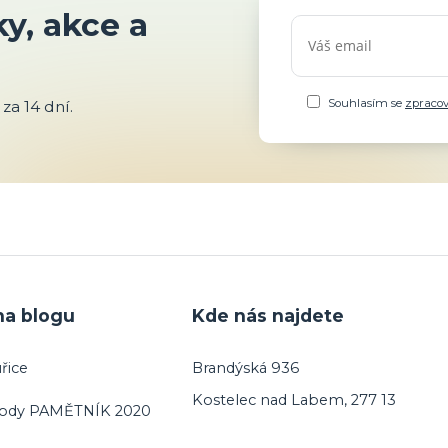
y, akce a
Souhlasím se
zpraco
za 14 dní.
na blogu
Kde nás najdete
řice
Brandýská 936
Kostelec nad Labem, 277 13
vody PAMĚTNÍK 2020