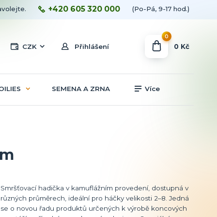
+420 605 320 000
avolejte.
(Po-Pá, 9-17 hod.)
0
0 Kč
CZK
Přihlášení
OILIES
SEMENA A ZRNA
Více
mm
Smršťovací hadička v kamuflážním provedení, dostupná v
různých průměrech, ideální pro háčky velikosti 2–8. Jedná
se o novou řadu produktů určených k výrobě koncových