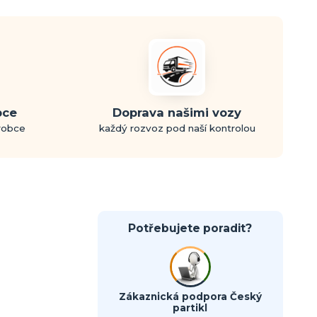
bce
Doprava našimi vozy
ýrobce
každý rozvoz pod naší kontrolou
Potřebujete poradit?
Zákaznická podpora Český
partikl