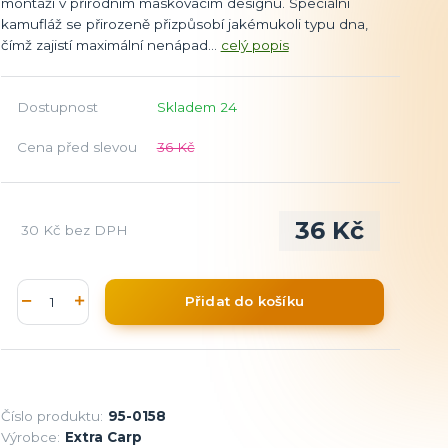
montáží v přírodním maskovacím designu. Speciální
kamufláž se přirozeně přizpůsobí jakémukoli typu dna,
čímž zajistí maximální nenápad...
celý popis
Dostupnost
Skladem 24
Cena před slevou
36 Kč
36 Kč
30 Kč
bez DPH
Přidat do košíku
Číslo produktu:
95-0158
Výrobce:
Extra Carp