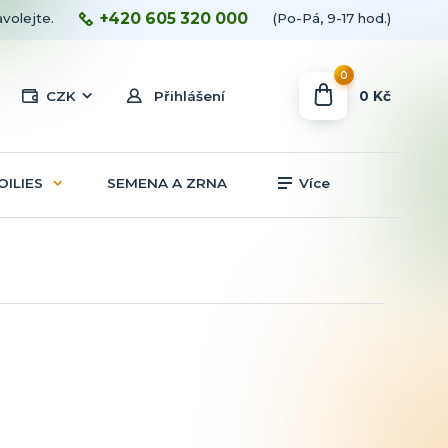
+420 605 320 000
avolejte.
(Po-Pá, 9-17 hod.)
0
0 Kč
CZK
Přihlášení
OILIES
SEMENA A ZRNA
Více