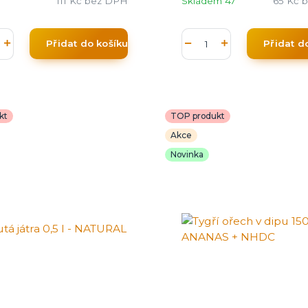
111 Kč
bez DPH
Skladem 47
65 Kč
b
Přidat do košíku
Přidat d
kt
TOP produkt
Akce
Novinka