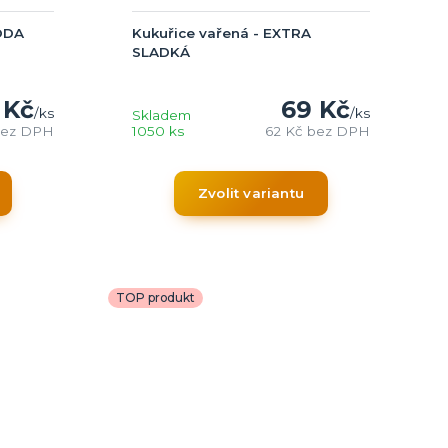
HODA
Kukuřice vařená - EXTRA
SLADKÁ
 Kč
69 Kč
/
ks
/
ks
Skladem
ez DPH
1050 ks
62 Kč
bez DPH
Zvolit variantu
TOP produkt