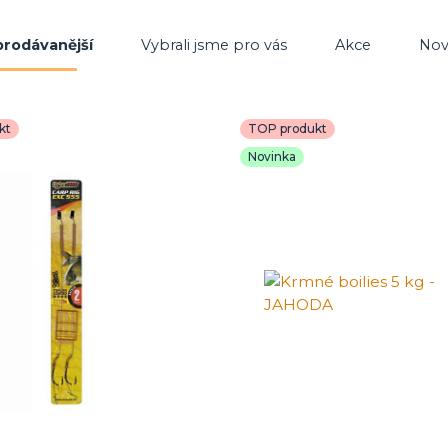
prodávanější
Vybrali jsme pro vás
Akce
Nov
kt
TOP produkt
Novinka