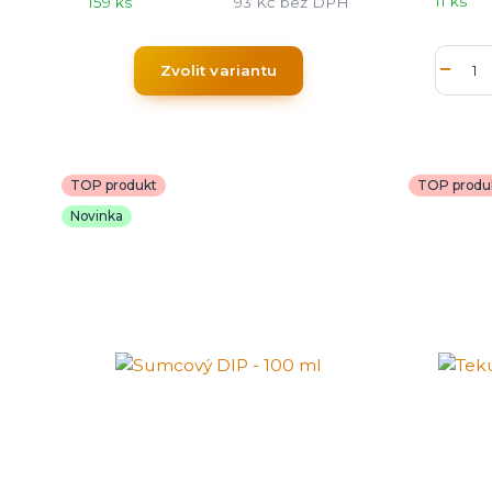
11 ks
159 ks
93 Kč
bez DPH
Zvolit variantu
TOP produkt
TOP produ
Novinka