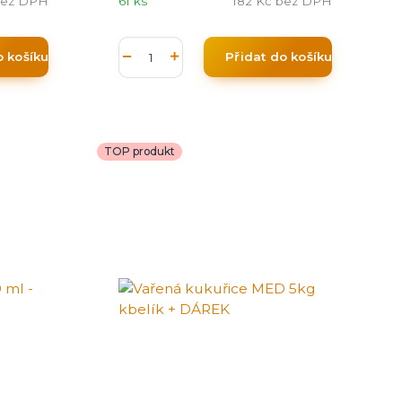
ez DPH
61 ks
182 Kč
bez DPH
o košíku
Přidat do košíku
TOP produkt