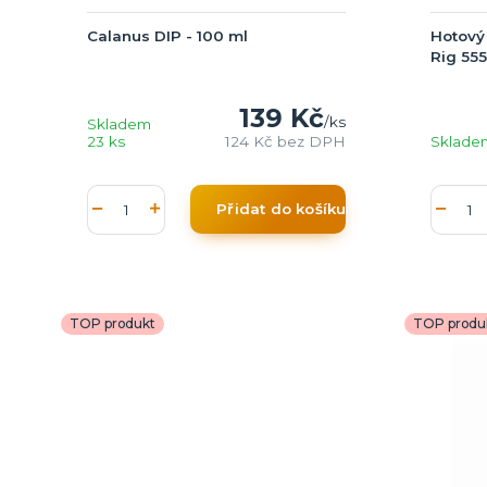
Calanus DIP - 100 ml
Hotový
Rig 555 
139 Kč
/
ks
Skladem
23 ks
124 Kč
bez DPH
Sklade
Přidat do košíku
TOP produkt
TOP produ