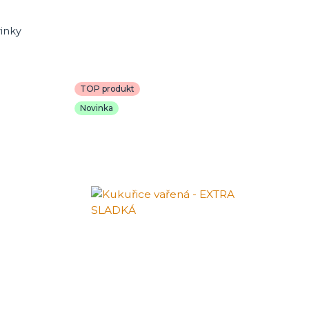
inky
TOP produkt
Novinka