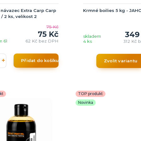
 návazec Extra Carp Carp
Krmné boilies 5 kg - JA
/ 2 ks, velikost 2
75 Kč
75 Kč
349
skladem
m 61
62 Kč
bez DPH
4 ks
312 Kč
b
Přidat do košíku
Zvolit variantu
kt
TOP produkt
Novinka