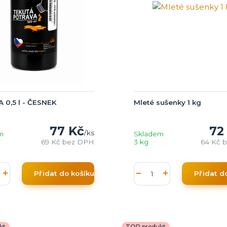
 0,5 l - ČESNEK
Mleté sušenky 1 kg
77 Kč
72
/
ks
m
Skladem
69 Kč
bez DPH
3 kg
64 Kč
b
Přidat do košíku
Přidat d
kt
TOP produkt