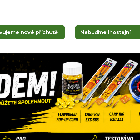
avujeme nové příchutě
Nebuďme lhostejní