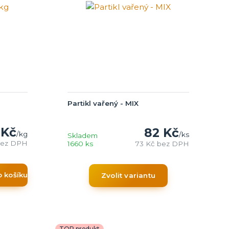
Partikl vařený - MIX
 Kč
82 Kč
/
kg
/
ks
Skladem
ez DPH
1660 ks
73 Kč
bez DPH
o košíku
Zvolit variantu
TOP produkt