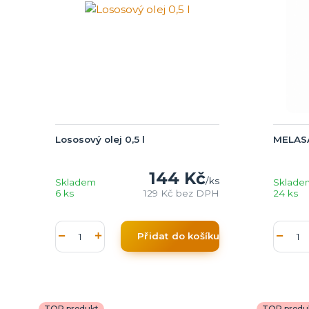
Lososový olej 0,5 l
MELASA
144 Kč
/
ks
Skladem
Sklade
6 ks
129 Kč
bez DPH
24 ks
Přidat do košíku
TOP produkt
TOP produ