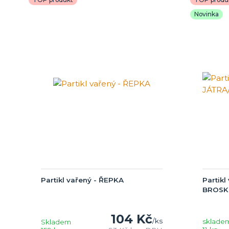
Novinka
Partikl vařený - ŘEPKA
Partik
BROSK
104 Kč
/
ks
sklade
Skladem