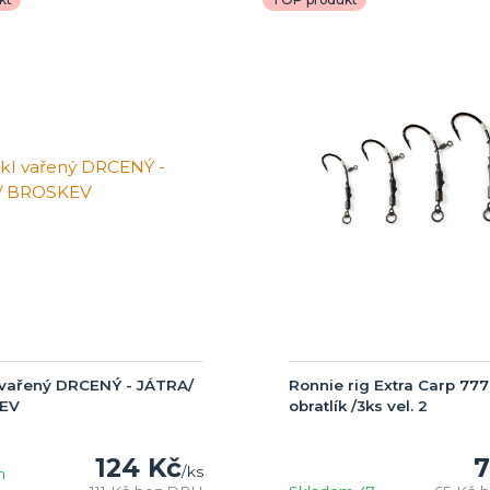
l vařený DRCENÝ - JÁTRA/
Ronnie rig Extra Carp 777
EV
obratlík /3ks vel. 2
124 Kč
7
/
ks
m