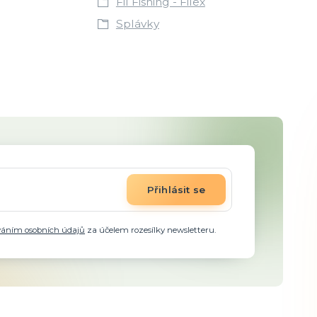
Fil Fishing - Filex
Splávky
Přihlásit se
váním osobních údajů
za účelem rozesílky newsletteru.