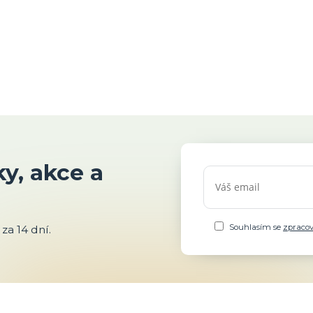
y, akce a
Souhlasím se
zpraco
za 14 dní.