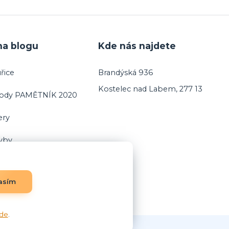
na blogu
Kde nás najdete
řice
Brandýská 936
Kostelec nad Labem, 277 13
vody PAMĚTNÍK 2020
ery
ryby
asím
de
.