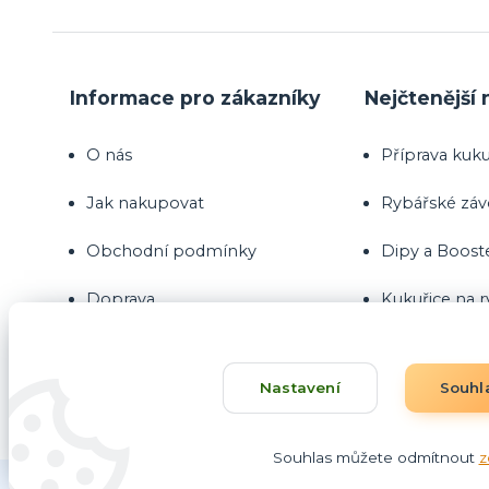
Informace pro zákazníky
Nejčtenější 
O nás
Příprava kuku
Jak nakupovat
Rybářské zá
Obchodní podmínky
Dipy a Boost
Doprava
Kukuřice na 
Kontakty
Nastavení
Souhl
Blog
Souhlas můžete odmítnout
z