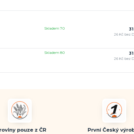
Skladem 70
31
26 Kč
bez 
Skladem 80
31
26 Kč
bez 
roviny pouze z ČR
První Český výro