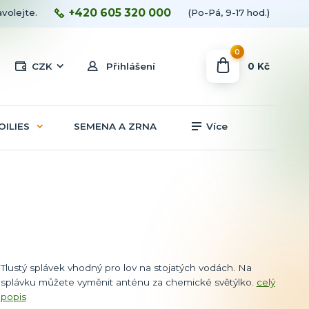
+420 605 320 000
avolejte.
(Po-Pá, 9-17 hod.)
0
0 Kč
CZK
Přihlášení
OILIES
SEMENA A ZRNA
Více
Tlustý splávek vhodný pro lov na stojatých vodách. Na
splávku můžete vyměnit anténu za chemické světýlko.
celý
popis