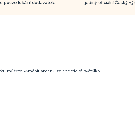
e pouze lokální dodavatele
jediný oficiální Český v
ávku můžete vyměnit anténu za chemické světýlko.