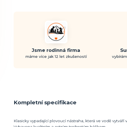
Jsme rodinná firma
Su
máme více jak 12 let zkušeností
vybírám
Kompletní specifikace
Klasicky vypadající plovoucí nástraha, která ve vodě vytváří v
Vybavena kvalitním a ostrým trojhrotým háčkem