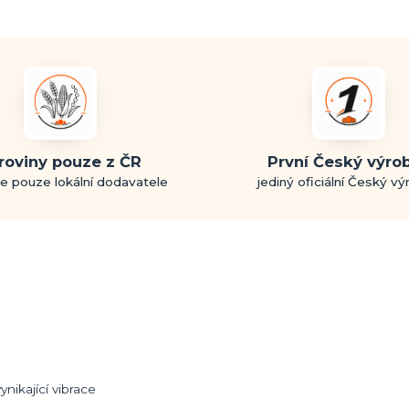
roviny pouze z ČR
První Český výro
e pouze lokální dodavatele
jediný oficiální Český v
ynikající vibrace