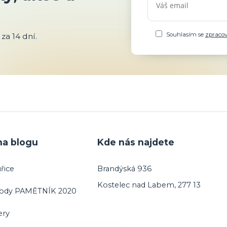
Souhlasím se
zpraco
za 14 dní.
na blogu
Kde nás najdete
řice
Brandýská 936
Kostelec nad Labem, 277 13
vody PAMĚTNÍK 2020
ery