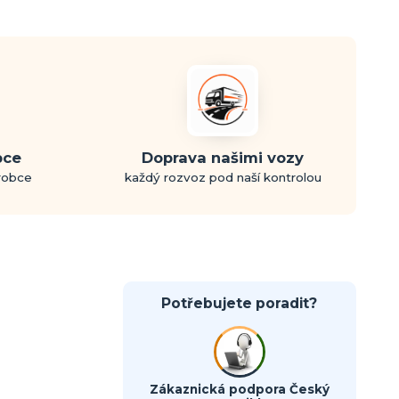
bce
Doprava našimi vozy
ýrobce
každý rozvoz pod naší kontrolou
Potřebujete poradit?
Zákaznická podpora Český