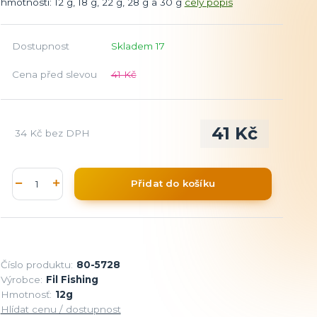
hmotnosti: 12 g, 18 g, 22 g, 28 g a 30 g
celý popis
Dostupnost
Skladem 17
Cena před slevou
41 Kč
41 Kč
34 Kč
bez DPH
Přidat do košíku
Číslo produktu:
80-5728
Výrobce:
Fil Fishing
Hmotnosť:
12g
Hlídat cenu / dostupnost