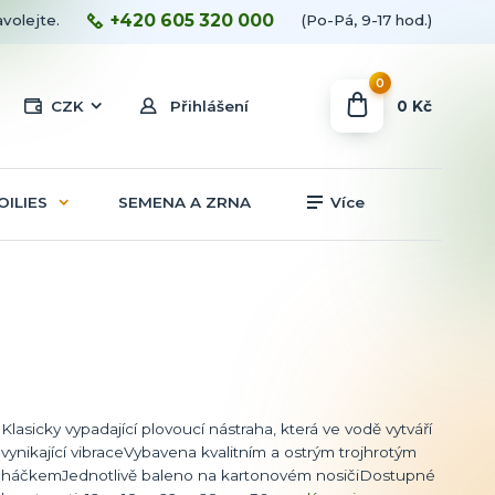
+420 605 320 000
avolejte.
(Po-Pá, 9-17 hod.)
0
0 Kč
CZK
Přihlášení
OILIES
SEMENA A ZRNA
Více
Klasicky vypadající plovoucí nástraha, která ve vodě vytváří
vynikající vibraceVybavena kvalitním a ostrým trojhrotým
háčkemJednotlivě baleno na kartonovém nosičiDostupné