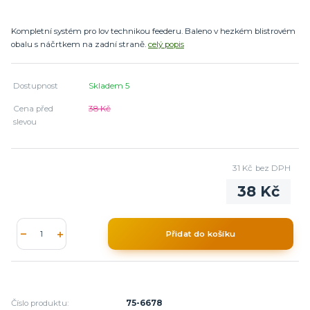
Kompletní systém pro lov technikou feederu. Baleno v hezkém blistrovém
obalu s náčrtkem na zadní straně.
celý popis
Dostupnost
Skladem 5
Cena před
38 Kč
slevou
31 Kč
bez DPH
38 Kč
Přidat do košíku
Číslo produktu:
75-6678