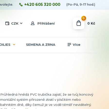
+420 605 320 000
avolejte.
(Po-Pá, 9-17 hod.)
0
0 Kč
CZK
Přihlášení
OILIES
SEMENA A ZRNA
Více
Průhledná hnědá PVC trubička zajistí, že se tvůj koncový
montážní systém přirozeně ztratí v písčitém nebo
bahnitém dně, díky čemuž je ve vodě téměř neviditelný.