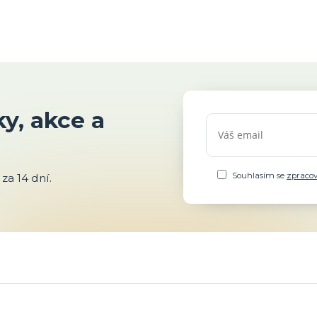
y, akce a
Souhlasím se
zpraco
za 14 dní.