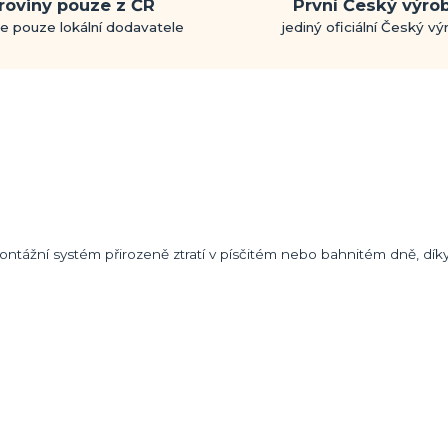
roviny pouze z ČR
První Český výro
e pouze lokální dodavatele
jediný oficiální Český v
ontážní systém přirozeně ztratí v písčitém nebo bahnitém dně, dík