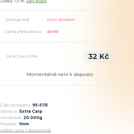
Délka: 1,5 m.
celý popis
Dostupnost
Není skladem
Cena před slevou
32 Kč
32 Kč
26 Kč
bez DPH
Momentálně není k dispozici
Číslo produktu:
95-5115
Výrobce:
Extra Carp
Hmotnosť:
20.000g
Priemer:
1mm
Hlídat cenu / dostupnost