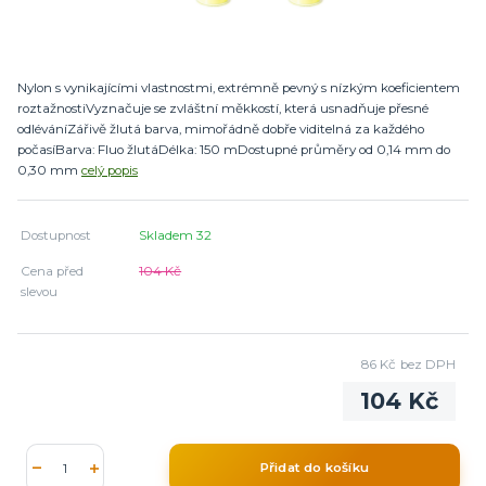
Nylon s vynikajícími vlastnostmi, extrémně pevný s nízkým koeficientem
roztažnostiVyznačuje se zvláštní měkkostí, která usnadňuje přesné
odléváníZářivě žlutá barva, mimořádně dobře viditelná za každého
počasíBarva: Fluo žlutáDélka: 150 mDostupné průměry od 0,14 mm do
0,30 mm
celý popis
Dostupnost
Skladem 32
Cena před
104 Kč
slevou
86 Kč
bez DPH
104 Kč
Přidat do košíku