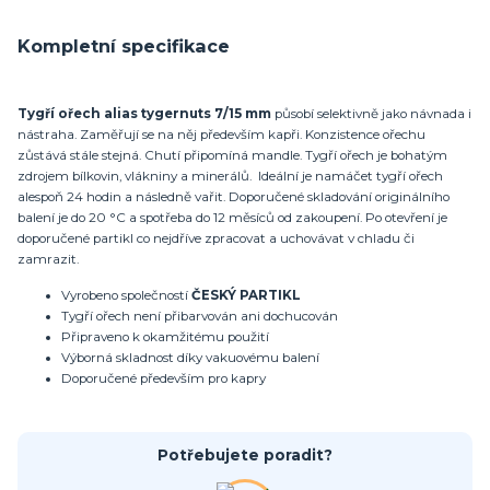
Kompletní specifikace
Tygří ořech alias tygernuts 7/15 mm
působí selektivně jako návnada i
nástraha. Zaměřují se na něj především kapři. Konzistence ořechu
zůstává stále stejná. Chutí připomíná mandle. Tygří ořech je bohatým
zdrojem bílkovin, vlákniny a minerálů. Ideální je namáčet tygří ořech
alespoň 24 hodin a následně vařit. Doporučené skladování originálního
balení je do 20 °C a spotřeba do 12 měsíců od zakoupení. Po otevření je
doporučené partikl co nejdříve zpracovat a uchovávat v chladu či
zamrazit.
Vyrobeno společností
ČESKÝ PARTIKL
Tygří ořech není přibarvován ani dochucován
Připraveno k okamžitému použití
Výborná skladnost díky vakuovému balení
Doporučené především pro kapry
Potřebujete poradit?