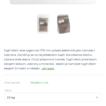
Tygří ořech alias tygernuts 7/15 mm působí selektivně jako návnada i
nástraha. Zaměřují se na něj především kapři. Konzistence ořechu
zůstává stále stejná. Chutí připomíná mandle. Tygří ořech je bohatým
zdrojem bílkovin, vlákniny a minerálů. Ideální je namáčet tygří ořech
alespoň 24 hodin a následn...
celý popis
Dostupnost
Skladem 4 ks
Váha