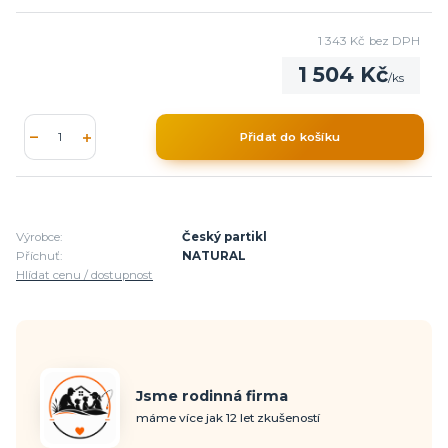
1 343 Kč
bez DPH
1 504 Kč
/
ks
Přidat do košíku
Výrobce:
Český partikl
Příchuť:
NATURAL
Hlídat cenu / dostupnost
Jsme rodinná firma
máme více jak 12 let zkušeností