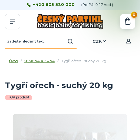
+420 605 320 000
(Po-Pá, 9-17 hod.)
0
CZK
Úvod
SEMENA A ZRNA
Tygří ořech - suchý 20 kg
Tygří ořech - suchý 20 kg
TOP produkt