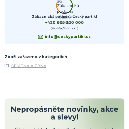
Zákaznická podpora Český partikl
+420 605 320 000
(Po-Pá, 9-17 hod.)
info@ceskypartikl.cz
Zboží zařazeno v kategoriích
SEMENA A ZRNA
Nepropásněte novinky, akce
a slevy!