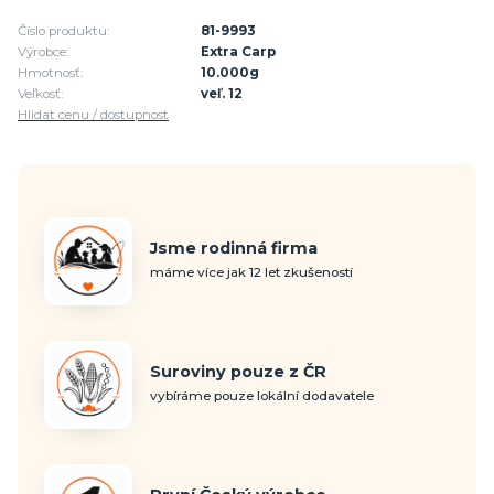
Číslo produktu:
81-9993
Výrobce:
Extra Carp
Hmotnosť:
10.000g
Veľkosť:
veľ. 12
Hlídat cenu / dostupnost
Jsme rodinná firma
máme více jak 12 let zkušeností
Suroviny pouze z ČR
vybíráme pouze lokální dodavatele