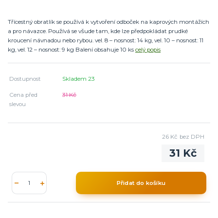
Třícestný obratlík se používá k vytvoření odboček na kaprových montážích
a pro návazce. Používá se všude tam, kde lze předpokládat prudké
kroucení návnadou nebo rybou. vel. 8 – nosnost: 14 kg, vel. 10 – nosnost: 11
kg, vel. 12 – nosnost: 9 kg Balení obsahuje 10 ks
celý popis
Dostupnost
Skladem 23
Cena před
31 Kč
slevou
26 Kč
bez DPH
31 Kč
Přidat do košíku