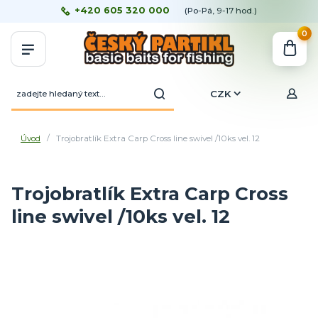
+420 605 320 000
(Po-Pá, 9-17 hod.)
0
CZK
Úvod
Trojobratlík Extra Carp Cross line swivel /10ks vel. 12
Trojobratlík Extra Carp Cross
line swivel /10ks vel. 12