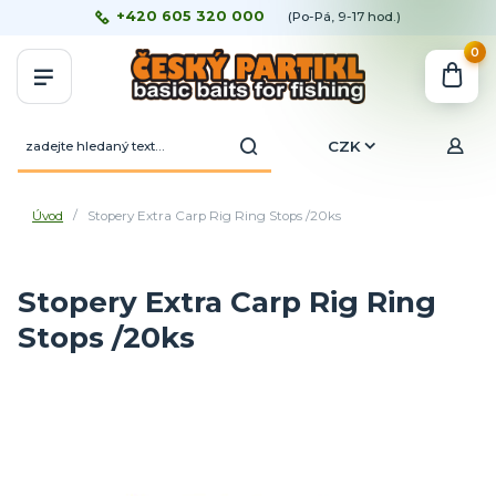
+420 605 320 000
(Po-Pá, 9-17 hod.)
0
CZK
Úvod
Stopery Extra Carp Rig Ring Stops /20ks
Stopery Extra Carp Rig Ring
Stops /20ks