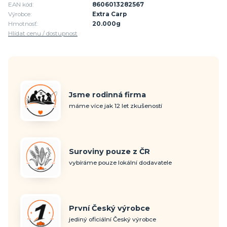
EAN kód:
8606013282567
Výrobce:
Extra Carp
Hmotnosť:
20.000g
Hlídat cenu / dostupnost
Jsme rodinná firma
máme více jak 12 let zkušeností
Suroviny pouze z ČR
vybíráme pouze lokální dodavatele
První Český výrobce
jediný oficiální Český výrobce