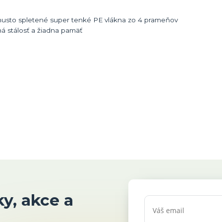
 husto spletené super tenké PE vlákna zo 4 prameňov
ná stálosť a žiadna pamäť
y, akce a