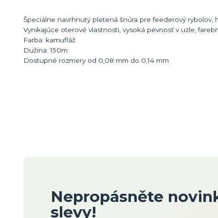
Špeciálne navrhnutý pletená šnúra pre feederový rybolov,
Vynikajúce oterové vlastnosti, vysoká pevnosť v uzle, fareb
Farba: kamufláž
Dužina: 150m
Dostupné rozmery od 0,08 mm do 0,14 mm
Nepropásněte novink
slevy!