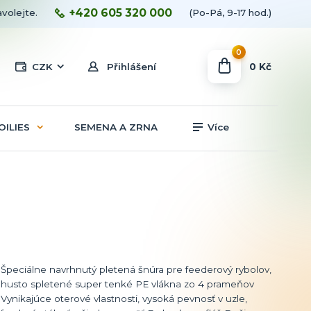
+420 605 320 000
avolejte.
(Po-Pá, 9-17 hod.)
0
0 Kč
CZK
Přihlášení
OILIES
SEMENA A ZRNA
Více
Špeciálne navrhnutý pletená šnúra pre feederový rybolov,
husto spletené super tenké PE vlákna zo 4 prameňov
Vynikajúce oterové vlastnosti, vysoká pevnosť v uzle,