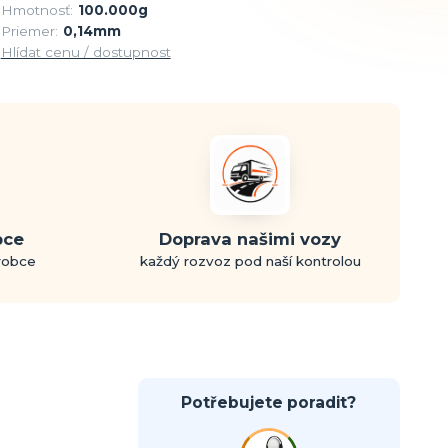
Hmotnosť:
100.000g
Priemer:
0,14mm
Hlídat cenu / dostupnost
bce
Doprava našimi vozy
ýrobce
každý rozvoz pod naší kontrolou
Potřebujete poradit?