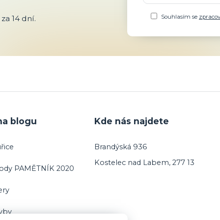
Souhlasím se
zpraco
za 14 dní.
na blogu
Kde nás najdete
řice
Brandýská 936
Kostelec nad Labem, 277 13
vody PAMĚTNÍK 2020
ery
ryby