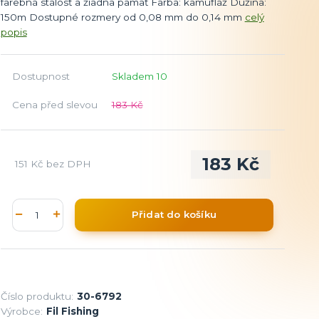
farebná stálosť a žiadna pamäť Farba: kamufláž Dužina:
150m Dostupné rozmery od 0,08 mm do 0,14 mm
celý
popis
Dostupnost
Skladem 10
Cena před slevou
183 Kč
183 Kč
151 Kč
bez DPH
Přidat do košíku
Číslo produktu:
30-6792
Výrobce:
Fil Fishing