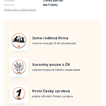
Výrobce:
Český partikl
Příchuť:
NATURAL
Hlídat cenu / dostupnost
Jsme rodinná firma
máme více jak 12 let zkušeností
Suroviny pouze z ČR
vybíráme pouze lokální dodavatele
První Český výrobce
jediný oficiální Český výrobce