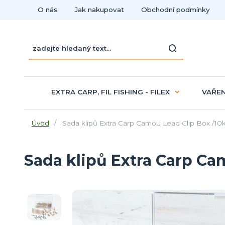
O nás
Jak nakupovat
Obchodní podmínky
EXTRA CARP, FIL FISHING - FILEX
VAŘEN
Úvod
Sada klipů Extra Carp Camou Lead Clip Box /10
Sada klipů Extra Carp Ca