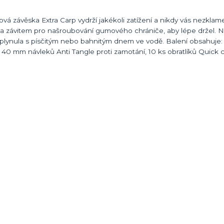
á závěska Extra Carp vydrží jakékoli zatížení a nikdy vás nezklam
ena závitem pro našroubování gumového chrániče, aby lépe držel. 
lynula s písčitým nebo bahnitým dnem ve vodě. Balení obsahuje: 
 40 mm návleků Anti Tangle proti zamotání, 10 ks obratlíků Quick