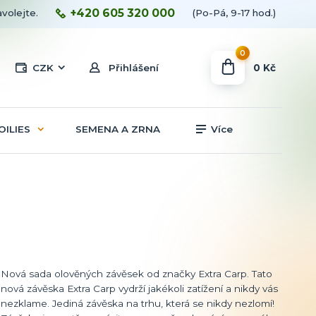
+420 605 320 000
avolejte.
(Po-Pá, 9-17 hod.)
0
0 Kč
CZK
Přihlášení
OILIES
SEMENA A ZRNA
Více
Nová sada olověných závěsek od značky Extra Carp. Tato
nová závěska Extra Carp vydrží jakékoli zatížení a nikdy vás
nezklame. Jediná závěska na trhu, která se nikdy nezlomí!