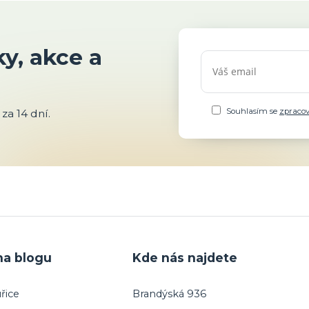
y, akce a
Souhlasím se
zpraco
za 14 dní.
na blogu
Kde nás najdete
řice
Brandýská 936