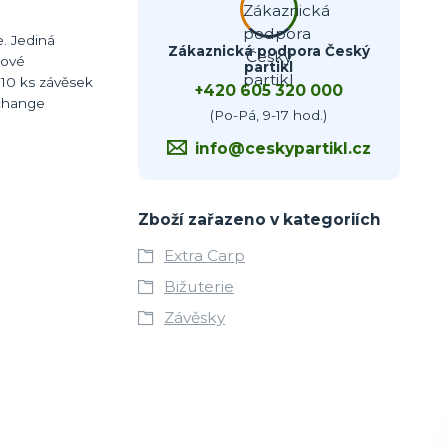
e. Jediná
Zákaznická podpora Český
Nové
partikl
10 ks závěsek
+420 605 320 000
 change
(Po-Pá, 9-17 hod.)
info@ceskypartikl.cz
Zboží zařazeno v kategoriích
Extra Carp
Bižuterie
Závěsky