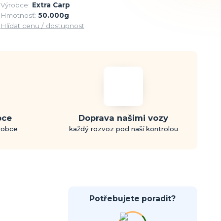
Výrobce:
Extra Carp
Hmotnosť:
50.000g
Hlídat cenu / dostupnost
bce
Doprava našimi vozy
ýrobce
každý rozvoz pod naší kontrolou
Potřebujete poradit?