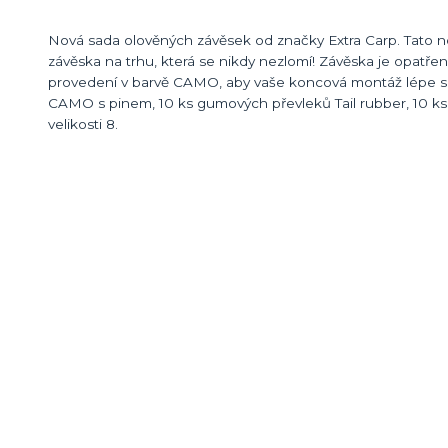
Nová sada olověných závěsek od značky Extra Carp. Tato nov
závěska na trhu, která se nikdy nezlomí! Závěska je opatř
provedení v barvě CAMO, aby vaše koncová montáž lépe sp
CAMO s pinem, 10 ks gumových převleků Tail rubber, 10 ks
velikosti 8.