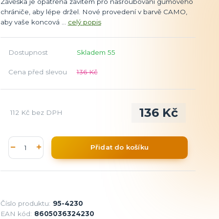
Závěska je opatřena závitem pro našroubování gumového
chrániče, aby lépe držel. Nové provedení v barvě CAMO,
aby vaše koncová ...
celý popis
Dostupnost
Skladem 55
Cena před slevou
136 Kč
136 Kč
112 Kč
bez DPH
Přidat do košíku
Číslo produktu:
95-4230
EAN kód:
8605036324230