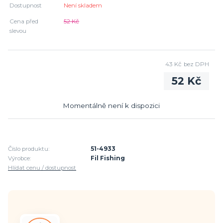
Dostupnost
Není skladem
Cena před
52 Kč
slevou
43 Kč
bez DPH
52 Kč
Momentálně není k dispozici
Číslo produktu:
51-4933
Výrobce:
Fil Fishing
Hlídat cenu / dostupnost