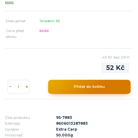
popis
Dostupnost
Skladem 65
Cena před
52 Kč
slevou
43 Kč
bez DPH
52 Kč
Přidat do košíku
Číslo produktu:
95-7883
EAN kód:
8606013287883
Výrobce:
Extra Carp
Hmotnosť:
50.000g