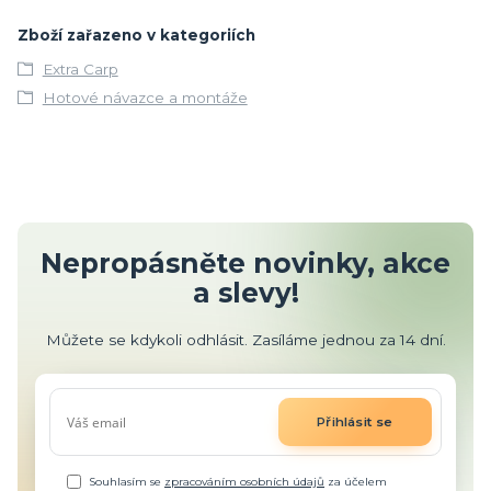
Zboží zařazeno v kategoriích
Extra Carp
Hotové návazce a montáže
Nepropásněte novinky, akce
a slevy!
Můžete se kdykoli odhlásit. Zasíláme jednou za 14 dní.
Přihlásit se
Souhlasím se
zpracováním osobních údajů
za účelem