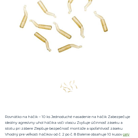
Rovnátko na háčik – 10 ks Jednoduché nasadenie na háčik Zabezpečuje
ideálny agresívny uhol háčika voči vlascu Zvyšuje účinnosť záseku a
istotu pri zábere Zlepšuje bezpečnosť montáže a spoľahlivosť záseku
Vhodný pre veľkosti háčikov od č. 2 po č. 8 Balenie obsahuje 10 kusov
celý