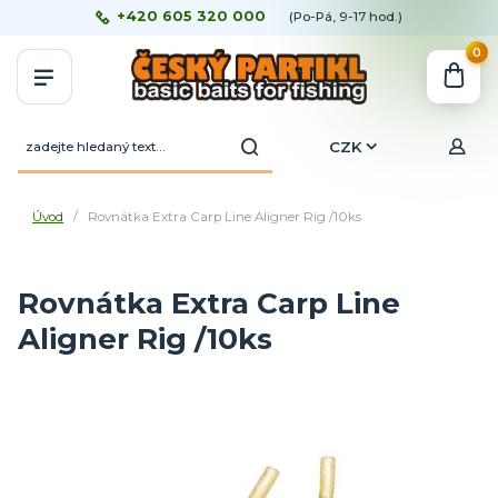
+420 605 320 000
(Po-Pá, 9-17 hod.)
0
CZK
Úvod
Rovnátka Extra Carp Line Aligner Rig /10ks
Rovnátka Extra Carp Line
Aligner Rig /10ks