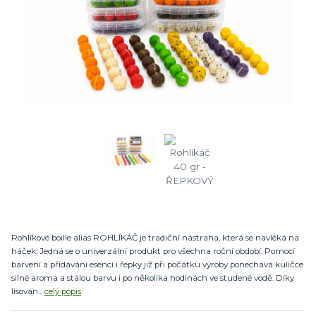
Rohlíkové boilie alias ROHLÍKÁČ je tradiční nástraha, která se navléká na
háček. Jedná se o univerzální produkt pro všechna roční období. Pomocí
barvení a přidávání esencí i řepky již při počátku výroby ponechává kuličce
silné aroma a stálou barvu i po několika hodinách ve studené vodě. Díky
lisován...
celý popis