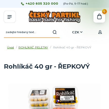
+420 605 320 000
(Po-Pá, 9-17 hod.)
0
CZK
Úvod
ROHLÍKÁČ, PELETKY
Rohlíkáč 40 gr - ŘEPKOVÝ
Rohlíkáč 40 gr - ŘEPKOVÝ