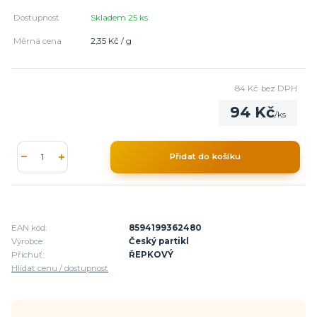
Dostupnost
Skladem 25 ks
Měrná cena
2,35 Kč / g
84 Kč
bez DPH
94 Kč
/
ks
Přidat do košíku
EAN kód:
8594199362480
Výrobce:
Český partikl
Příchuť:
ŘEPKOVÝ
Hlídat cenu / dostupnost