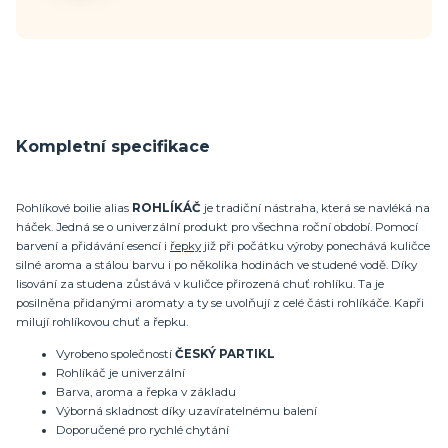
Kompletní specifikace
Rohlíkové boilie alias
ROHLÍKÁČ
je tradiční nástraha, která se navléká na
háček. Jedná se o univerzální produkt pro všechna roční období. Pomocí
barvení a přidávání esencí i
řepky
již při počátku výroby ponechává kuličce
silné aroma a stálou barvu i po několika hodinách ve studené vodě. Díky
lisování za studena zůstává v kuličce přirozená chuť rohlíku. Ta je
posilněna přidanými aromaty a ty se uvolňují z celé části rohlíkáče. Kapři
milují rohlíkovou chuť a řepku.
Vyrobeno společností
ČESKÝ PARTIKL
Rohlíkáč je univerzální
Barva, aroma a řepka v základu
Výborná skladnost díky uzavíratelnému balení
Doporučené pro rychlé chytání