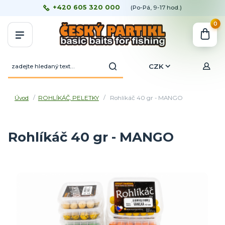
+420 605 320 000
(Po-Pá, 9-17 hod.)
0
CZK
Úvod
ROHLÍKÁČ, PELETKY
Rohlíkáč 40 gr - MANGO
Rohlíkáč 40 gr - MANGO