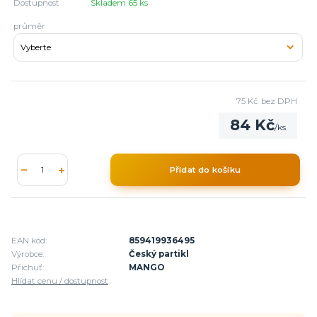
Dostupnost
Skladem 65 ks
průměr
75 Kč
bez DPH
84 Kč
/
ks
Přidat do košíku
EAN kód:
859419936495
Výrobce:
Český partikl
Příchuť:
MANGO
Hlídat cenu / dostupnost