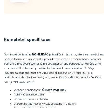
Kompletní specifikace
Rohlíkové boilie alias
ROHLÍKÁČ
je tradiční nástraha, která se navléká na
háček. Jedná se o univerzální produkt pro všechna roční období. Pomocí
barvení a přidávání esencí již při počátku výroby ponechává kuličce silné
aroma a stálou barvu i po několika hodinách ve studené vodě. Díky
lisování za studena zůstává v kuličce přirozená chuť rohlíku. Ta je
posilněna přidanými aromaty a ty se uvolňují z celé části rohlíkáče. Kapři
milují rohlíkovou chuť.
Vyrobeno společností
ČESKÝ PARTIKL
Rohlíkáč je univerzální
Barva a aroma v základu
Výborná skladnost díky uzavíratelnému balení