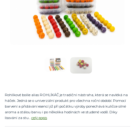
Rohlíkové boilie alias ROHLÍKÁČ je tradiční nástraha, která se navléká na
háček. Jedná se o univerzální produkt pro všechna roční období. Pomocí
barvení a přidávání esencí již při počátku výroby ponechává kuličce silné
aroma a stálou barvu i po několika hodinách ve studené vodě. Díky
lisování za stu...
celý popis