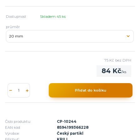
Dostupnost
Skladem 45 ks
průměr
75 Kč
bez DPH
84 Kč
/
ks
Přidat do košíku
Číslo produktu:
CP-10244
EAN kód:
8594199366228
Výrobce:
Český partikl
Příchuť:
KRILL