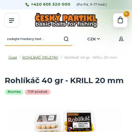
+420 605 320 000
(Po-Pá, 9-17 hod.)
0
CZK
Úvod
ROHLÍKÁČ, PELETKY
Rohlíkáč 40 gr - KRILL 20 mm
Rohlíkáč 40 gr - KRILL 20 mm
Novinka
TOP produkt