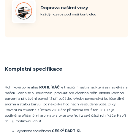
Doprava našimi vozy
každý rozvoz pod naší kontrolou
Kompletní specifikace
Rohlíkové boilie alias
ROHLÍKÁČ
je tradiční nástraha, která se navléká na
háček. Jedná se o univerzální produkt pro všechna roční období. Pomocí
barvení a přidávání esencí již při počátku výroby ponechává kuličce silné
aroma a stálou barvu i po několika hodinách ve studené vodě. Díky
lisování za studena zůstává v kuličce přirozená chuť rohlíku. Ta je
posilněna přidanými aromaty a ty se uvolňují z celé části rohlíkáče. Kapři
milují rohlíkovou chuť.
Vyrobeno společností
ČESKÝ PARTIKL