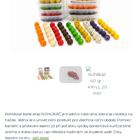
Rohlíkové boilie alias ROHLÍKÁČ je tradiční nástraha, která se navléká na
háček. Jedná se o univerzální produkt pro všechna roční období. Pomocí
barvení a přidávání esencí již při počátku výroby ponechává kuličce silné
aroma a stálou barvu i po několika hodinách ve studené vodě. Díky
lisování za stu...
celý popis