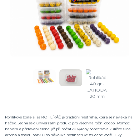
Rohlíkové boilie alias ROHLÍKÁČ je tradiční nástraha, která se navléká na
háček. Jedná se o univerzální produkt pro všechna roční období. Pomocí
barvení a přidávání esencí již při počátku výroby ponechává kuličce silné
aroma a stálou barvu i po několika hodinách ve studené vodě. Díky