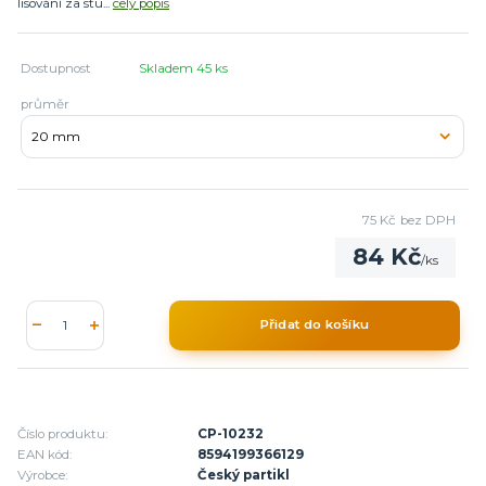
lisování za stu...
celý popis
Dostupnost
Skladem 45 ks
průměr
75 Kč
bez DPH
84 Kč
/
ks
Přidat do košíku
Číslo produktu:
CP-10232
EAN kód:
8594199366129
Výrobce:
Český partikl