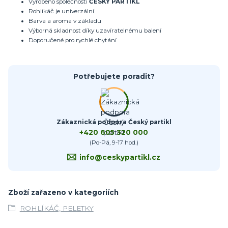
Vyrobeno společností
ČESKÝ PARTIKL
Rohlíkáč je univerzální
Barva a aroma v základu
Výborná skladnost díky uzavíratelnému balení
Doporučené pro rychlé chytání
Potřebujete poradit?
Zákaznická podpora Český partikl
+420 605 320 000
(Po-Pá, 9-17 hod.)
info@ceskypartikl.cz
Zboží zařazeno v kategoriích
ROHLÍKÁČ, PELETKY