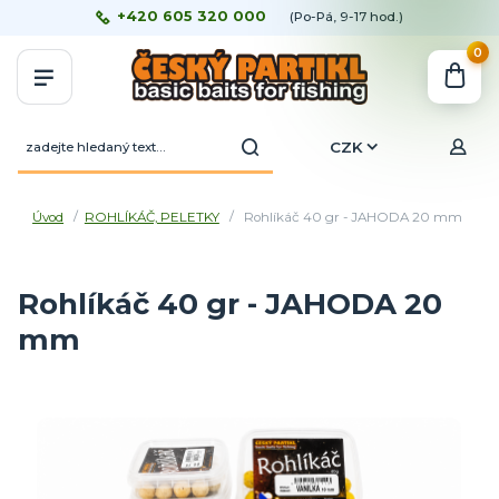
+420 605 320 000
(Po-Pá, 9-17 hod.)
0
CZK
Úvod
ROHLÍKÁČ, PELETKY
Rohlíkáč 40 gr - JAHODA 20 mm
Rohlíkáč 40 gr - JAHODA 20
mm