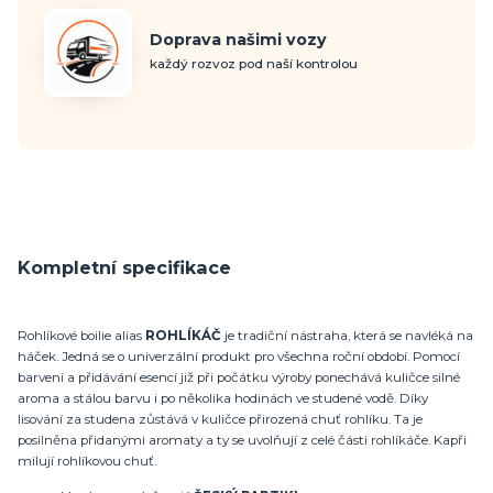
Doprava našimi vozy
každý rozvoz pod naší kontrolou
Kompletní specifikace
Rohlíkové boilie alias
ROHLÍKÁČ
je tradiční nástraha, která se navléká na
háček. Jedná se o univerzální produkt pro všechna roční období. Pomocí
barvení a přidávání esencí již při počátku výroby ponechává kuličce silné
aroma a stálou barvu i po několika hodinách ve studené vodě. Díky
lisování za studena zůstává v kuličce přirozená chuť rohlíku. Ta je
posilněna přidanými aromaty a ty se uvolňují z celé části rohlíkáče. Kapři
milují rohlíkovou chuť.