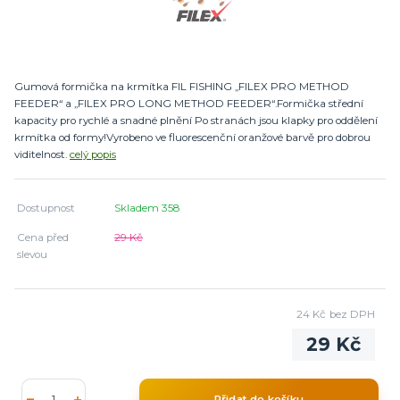
Gumová formička na krmítka FIL FISHING „FILEX PRO METHOD
FEEDER“ a „FILEX PRO LONG METHOD FEEDER“.Formička střední
kapacity pro rychlé a snadné plnění Po stranách jsou klapky pro oddělení
krmítka od formy!Vyrobeno ve fluorescenční oranžové barvě pro dobrou
viditelnost.
celý popis
Dostupnost
Skladem 358
Cena před
29 Kč
slevou
24 Kč
bez DPH
29 Kč
Přidat do košíku