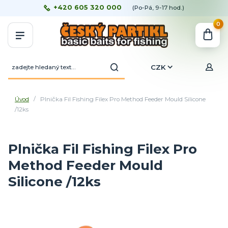
+420 605 320 000
(Po-Pá, 9-17 hod.)
0
CZK
Úvod
Plnička Fil Fishing Filex Pro Method Feeder Mould Silicone
/12ks
Plnička Fil Fishing Filex Pro
Method Feeder Mould
Silicone /12ks