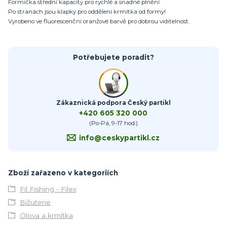
Formička střední kapacity pro rychlé a snadné plnění
Po stranách jsou klapky pro oddělení krmítka od formy!
Vyrobeno ve fluorescenční oranžové barvě pro dobrou viditelnost.
Potřebujete poradit?
Zákaznická podpora Český partikl
+420 605 320 000
(Po-Pá, 9-17 hod.)
info@ceskypartikl.cz
Zboží zařazeno v kategoriích
Fil Fishing - Filex
Bižuterie
Olova a krmítka