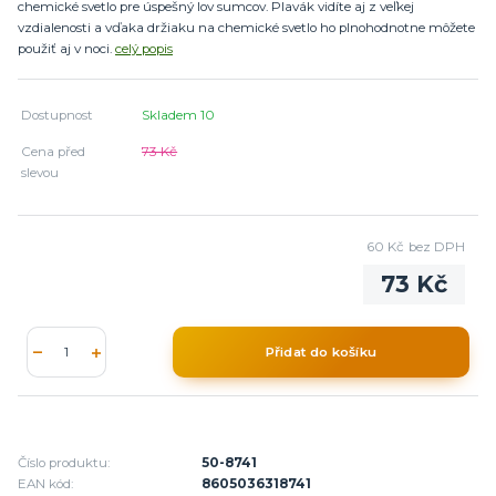
chemické svetlo pre úspešný lov sumcov. Plavák vidíte aj z veľkej
vzdialenosti a vďaka držiaku na chemické svetlo ho plnohodnotne môžete
použiť aj v noci.
celý popis
Dostupnost
Skladem 10
Cena před
73 Kč
slevou
60 Kč
bez DPH
73 Kč
Přidat do košíku
Číslo produktu:
50-8741
EAN kód:
8605036318741