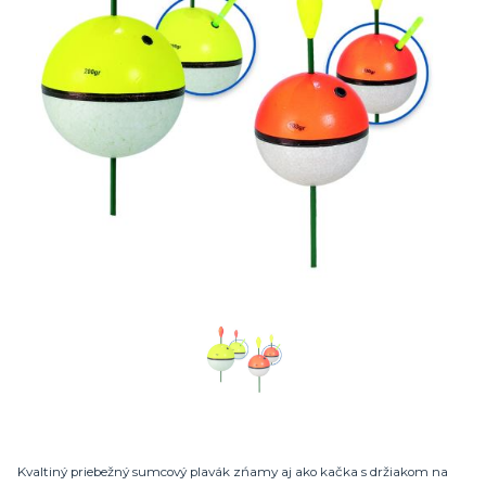
Kvaltiný priebežný sumcový plavák zńamy aj ako kačka s držiakom na