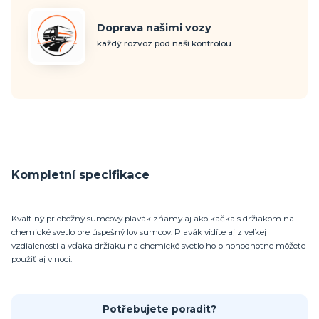
Doprava našimi vozy
každý rozvoz pod naší kontrolou
Kompletní specifikace
Kvaltiný priebežný sumcový plavák zńamy aj ako kačka s držiakom na
chemické svetlo pre úspešný lov sumcov. Plavák vidíte aj z veľkej
vzdialenosti a vďaka držiaku na chemické svetlo ho plnohodnotne môžete
použiť aj v noci.
Potřebujete poradit?