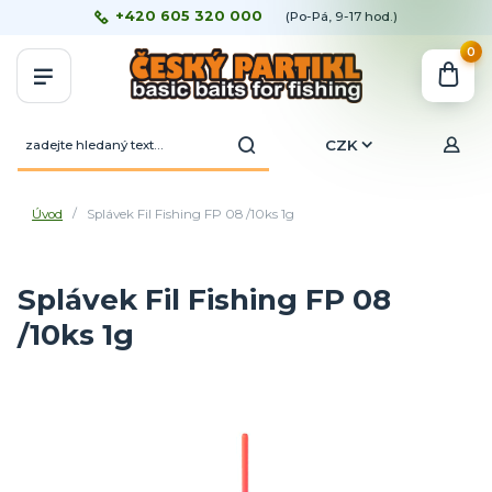
+420 605 320 000
(Po-Pá, 9-17 hod.)
0
CZK
Úvod
Splávek Fil Fishing FP 08 /10ks 1g
Splávek Fil Fishing FP 08
/10ks 1g