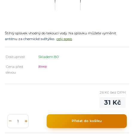
Štíhlý splávek vhodný do tekoucí vody. Na splávku můžete vyměnit
anténu za chemické světýlko.
celý popis
Dostupnost
Skladem 80
Cena před
31 Kč
slevou
26 Kč
bez DPH
31 Kč
Přidat do košíku