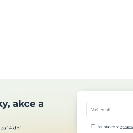
y, akce a
Souhlasím se
zpraco
za 14 dní.