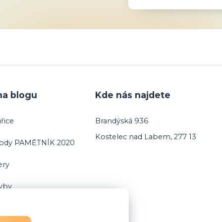
na blogu
Kde nás najdete
řice
Brandýská 936
Kostelec nad Labem, 277 13
vody PAMĚTNÍK 2020
ery
ryby