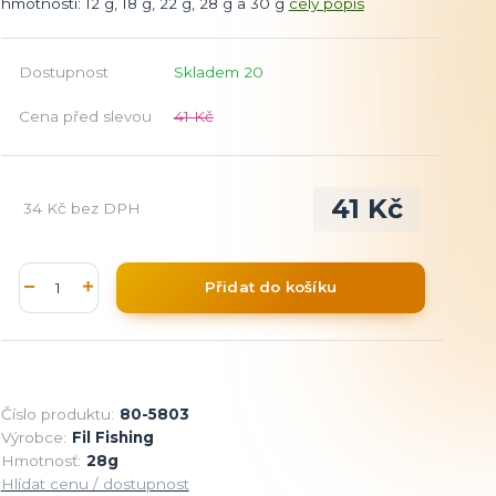
hmotnosti: 12 g, 18 g, 22 g, 28 g a 30 g
celý popis
Dostupnost
Skladem 20
Cena před slevou
41 Kč
41 Kč
34 Kč
bez DPH
Přidat do košíku
Číslo produktu:
80-5803
Výrobce:
Fil Fishing
Hmotnosť:
28g
Hlídat cenu / dostupnost