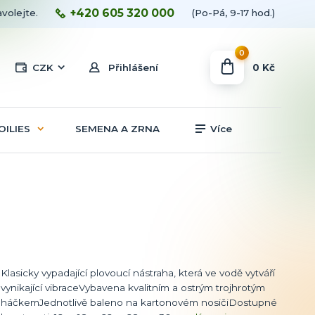
+420 605 320 000
avolejte.
(Po-Pá, 9-17 hod.)
0
0 Kč
CZK
Přihlášení
OILIES
SEMENA A ZRNA
Více
Klasicky vypadající plovoucí nástraha, která ve vodě vytváří
vynikající vibraceVybavena kvalitním a ostrým trojhrotým
háčkemJednotlivě baleno na kartonovém nosičiDostupné