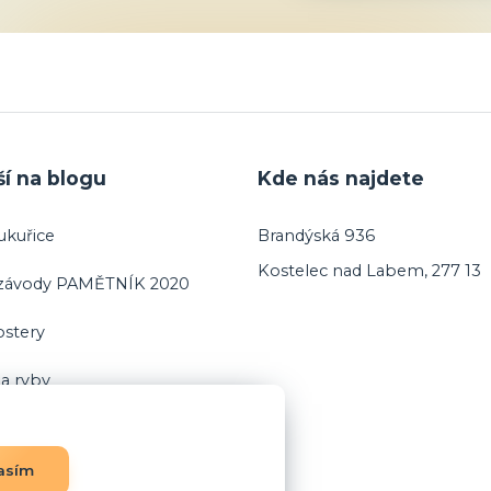
ší na blogu
Kde nás najdete
ukuřice
Brandýská 936
Kostelec nad Labem, 277 13
 závody PAMĚTNÍK 2020
ostery
a ryby
asím