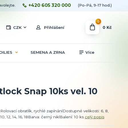
+420 605 320 000
avolejte.
(Po-Pá, 9-17 hod.)
0
0 Kč
CZK
Přihlášení
OILIES
SEMENA A ZRNA
Více
tlock Snap 10ks vel. 10
Rolovací obratlík, rychlé zapínáníDostupné velikosti: 6, 8,
10, 12, 14, 16, 18Barva: černý niklBalení: 10 ks
celý popis