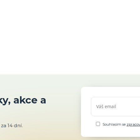
y, akce a
Souhlasím se
zpraco
za 14 dní.