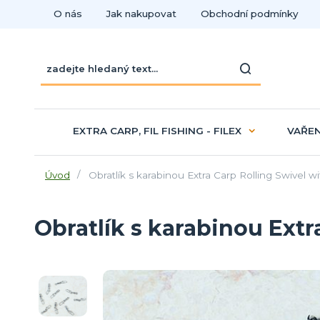
O nás
Jak nakupovat
Obchodní podmínky
EXTRA CARP, FIL FISHING - FILEX
VAŘEN
Úvod
Obratlík s karabinou Extra Carp Rolling Swivel wi
Obratlík s karabinou Extr