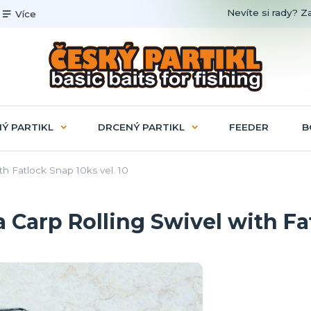
Nevíte si rady? Z
Více
Ý PARTIKL
DRCENÝ PARTIKL
FEEDER
B
th Fatlock Snap 10ks vel. 10
a Carp Rolling Swivel with Fa