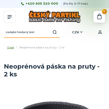
+420 605 320 000
(Po-Pá, 9-17 hod.)
0
CZK
Úvod
Neoprénová páska na pruty - 2 ks
Neoprénová páska na pruty -
2 ks