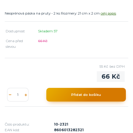
Neoprénová páska na pruty - 2 ks Rozmery: 21 cm x 2 cm
celý popis
Dostupnost
Skladem 57
Cena před
66 Kč
slevou
55 Kč
bez DPH
66 Kč
Přidat do košíku
Číslo produktu:
10-2321
EAN kód:
8606013282321