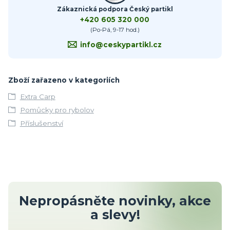
Zákaznická podpora Český partikl
+420 605 320 000
(Po-Pá, 9-17 hod.)
info@ceskypartikl.cz
Zboží zařazeno v kategoriích
Extra Carp
Pomůcky pro rybolov
Příslušenství
Nepropásněte novinky, akce
a slevy!