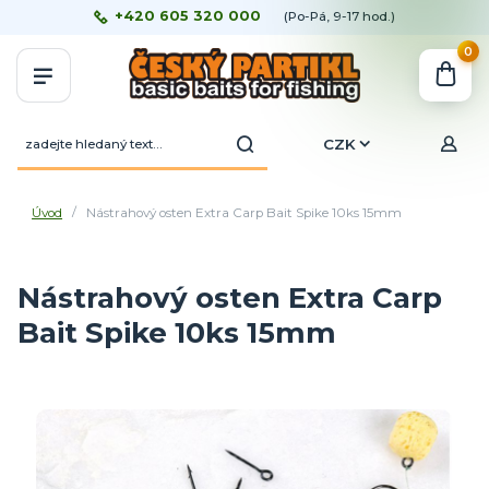
+420 605 320 000
(Po-Pá, 9-17 hod.)
0
CZK
Úvod
Nástrahový osten Extra Carp Bait Spike 10ks 15mm
Nástrahový osten Extra Carp
Bait Spike 10ks 15mm