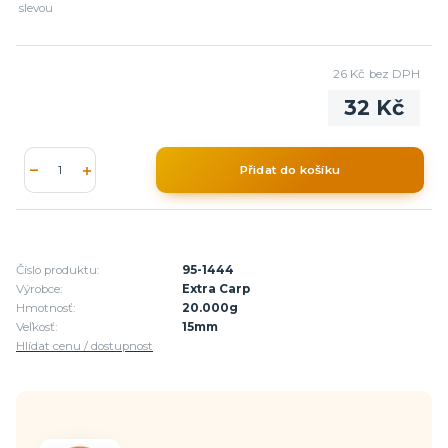
slevou
26 Kč
bez DPH
32 Kč
Přidat do košíku
Číslo produktu:
95-1444
Výrobce:
Extra Carp
Hmotnosť:
20.000g
Veľkosť:
15mm
Hlídat cenu / dostupnost