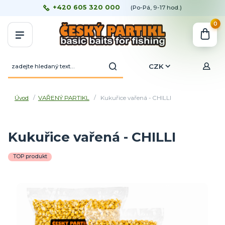
+420 605 320 000
(Po-Pá, 9-17 hod.)
0
CZK
Úvod
VAŘENÝ PARTIKL
Kukuřice vařená - CHILLI
Kukuřice vařená - CHILLI
TOP produkt