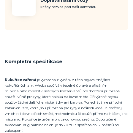
Doprava našimi vozy
každý rozvoz pod naší kontrolou
Kompletní specifikace
Kukuřice vařená
je vyrobena z výběru z těch nejkvalitnějších
kukuřičných zrn. Výroba spočívá v tepelné úpravě a přidáním
minimálního množství šetrných konzervantů pro dodržení přirozené
chutě i vůně pro ryby, které naláká na lovné místo. Při výrobě nejsou
použity žádné další chemické látky ani barviva. Ponecháváme přírodní
zabarvení zrn, která jsou přirozená pro ryby a neškodí vodě. Je možné ji
vmíchat i do vnadících směsí, methodmixu či použít přímo na háček jako
nástrahu. Kukuřice je určena pro celou lovnou sezónu. Doporučené
skladování originálního balení je do 20 °C a spotřeba do 12 měsíců od
zakoupení.