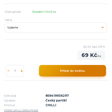
Dostupnost
Skladem 9245 ks
Váha
62 Kč
bez DPH
69 Kč
/
ks
Přidat do košíku
EAN kód:
859419936297
Výrobce:
Český partikl
Příchuť:
CHILLI
Hlídat cenu / dostupnost