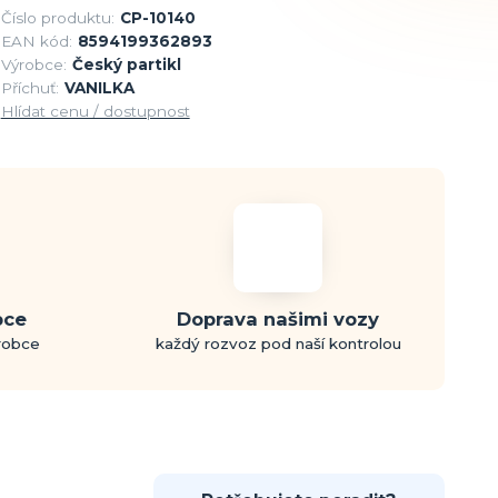
Číslo produktu:
CP-10140
EAN kód:
8594199362893
Výrobce:
Český partikl
Příchuť:
VANILKA
Hlídat cenu / dostupnost
bce
Doprava našimi vozy
ýrobce
každý rozvoz pod naší kontrolou