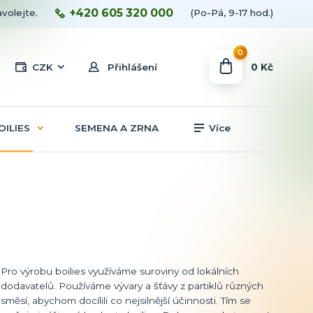
+420 605 320 000
avolejte.
(Po-Pá, 9-17 hod.)
0
0 Kč
CZK
Přihlášení
OILIES
SEMENA A ZRNA
Více
Pro výrobu boilies využíváme suroviny od lokálních
dodavatelů. Používáme vývary a šťávy z partiklů různých
směsí, abychom docílili co nejsilnější účinnosti. Tím se