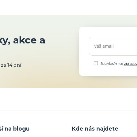
y, akce a
Souhlasím se
zpraco
za 14 dní.
ší na blogu
Kde nás najdete