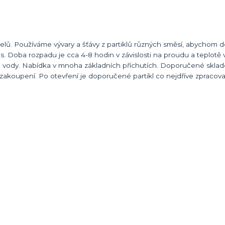
lů. Používáme vývary a šťávy z partiklů různých směsí, abychom doc
lies. Doba rozpadu je cca 4-8 hodin v závislosti na proudu a teplot
yty u vody. Nabídka v mnoha základních příchutích. Doporučené skla
 zakoupení. Po otevření je doporučené partikl co nejdříve zpracov