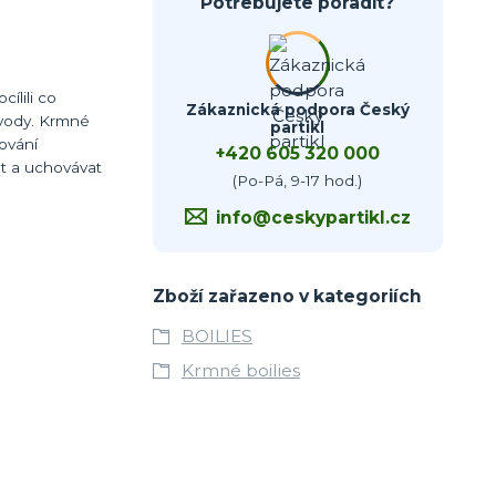
Potřebujete poradit?
ílili co
Zákaznická podpora Český
ě vody. Krmné
partikl
dování
+420 605 320 000
at a uchovávat
(Po-Pá, 9-17 hod.)
info@ceskypartikl.cz
Zboží zařazeno v kategoriích
BOILIES
Krmné boilies