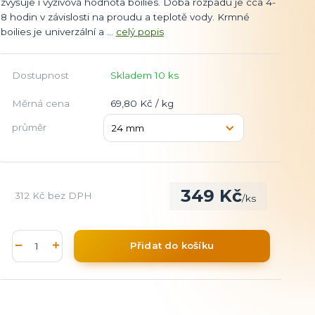
zvyšuje i výživová hodnota boilies. Doba rozpadu je cca 4-
8 hodin v závislosti na proudu a teplotě vody. Krmné
boilies je univerzální a ...
celý popis
Dostupnost
Skladem 10 ks
Měrná cena
69,80 Kč / kg
průměr
349 Kč
312 Kč
bez DPH
/
ks
Přidat do košíku