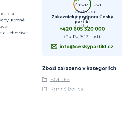
ílili co
Zákaznická podpora Český
ě vody. Krmné
partikl
dování
+420 605 320 000
at a uchovávat
(Po-Pá, 9-17 hod.)
info@ceskypartikl.cz
Zboží zařazeno v kategoriích
BOILIES
Krmné boilies