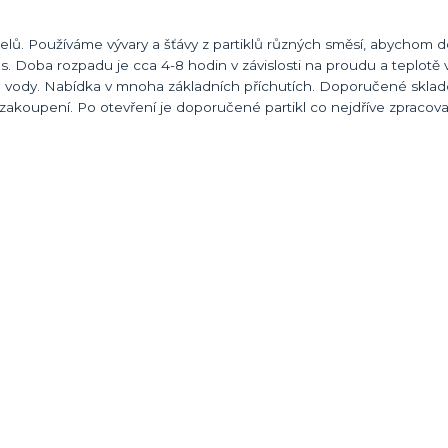
lů. Používáme vývary a šťávy z partiklů různých směsí, abychom doc
lies. Doba rozpadu je cca 4-8 hodin v závislosti na proudu a teplot
yty u vody. Nabídka v mnoha základních příchutích. Doporučené skla
 zakoupení. Po otevření je doporučené partikl co nejdříve zpracov