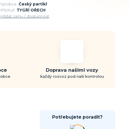
Výrobce:
Český partikl
Příchuť:
TYGŘÍ OŘECH
Hlídat cenu / dostupnost
bce
Doprava našimi vozy
ýrobce
každý rozvoz pod naší kontrolou
Potřebujete poradit?