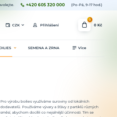
+420 605 320 000
avolejte.
(Po-Pá, 9-17 hod.)
0
0 Kč
CZK
Přihlášení
OILIES
SEMENA A ZRNA
Více
Pro výrobu boilies využíváme suroviny od lokálních
dodavatelů. Používáme vývary a šťávy z partiklů různých
směsí, abychom docílili co nejsilnější účinnosti. Tím se