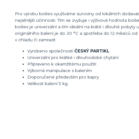
Pro výrobu boilies využíváme suroviny od lokálních dodavate
nejsilnější účinnosti. Tím se zvyšuje i výživová hodnota boi
boilies je univerzální a tím ideální na kráté i dlouhé pob
originálního balení je do 20 °C a spotřeba do 12 měsíců od
v chladu či zamrazit.
Vyrobeno společností
ČESKÝ PARTIKL
Univerzální pro krátké i dlouhodobé chytání
Připraveno k okamžitému použití
Výborná manipulace s balením
Doporučené především pro kapry
Velikost balení 5 kg