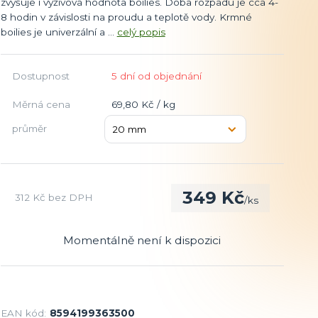
zvyšuje i výživová hodnota boilies. Doba rozpadu je cca 4-
8 hodin v závislosti na proudu a teplotě vody. Krmné
boilies je univerzální a ...
celý popis
Dostupnost
5 dní od objednání
Měrná cena
69,80 Kč / kg
průměr
349 Kč
312 Kč
bez DPH
/
ks
Momentálně není k dispozici
EAN kód:
8594199363500