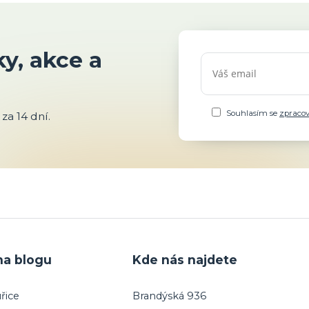
y, akce a
Souhlasím se
zpraco
za 14 dní.
na blogu
Kde nás najdete
řice
Brandýská 936