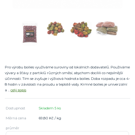
Pro výrobu boilies využíváme suroviny od lokálních dodavatelů. Používáme
vývary a šťávy z partiklů různých směsí, abychom docílili co nejsilnější
účinnosti. Tím se zvyšuje i výživová hodnota boilies. Doba rozpadu je cca 4-
8 hodin v závislosti na proudu a teplotě vody. Krmné boilies je univerzální
a ...
celý popis
Dostupnost
Skladem 5 ks
Měrná cena
69,80 Kč / kg
průměr