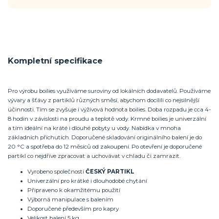
Kompletní specifikace
Pro výrobu boilies využíváme suroviny od lokálních dodavatelů. Používáme
vývary a šťávy z partiklů různých směsí, abychom docílili co nejsilnější
účinnosti. Tím se zvyšuje i výživová hodnota boilies. Doba rozpadu je cca 4-
8 hodin v závislosti na proudu a teplotě vody. Krmné boilies je univerzální
a tím ideální na kráté i dlouhé pobyty u vody. Nabídka v mnoha
základních příchutích. Doporučené skladování originálního balení je do
20 °C a spotřeba do 12 měsíců od zakoupení. Po otevření je doporučené
partikl co nejdříve zpracovat a uchovávat v chladu či zamrazit.
Vyrobeno společností
ČESKÝ PARTIKL
Univerzální pro krátké i dlouhodobé chytání
Připraveno k okamžitému použití
Výborná manipulace s balením
Doporučené především pro kapry
Velikost balení 5 kg