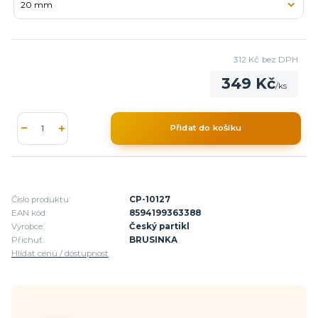
312 Kč
bez DPH
349 Kč
/
ks
Přidat do košíku
Číslo produktu:
CP-10127
EAN kód:
8594199363388
Výrobce:
Český partikl
Příchuť:
BRUSINKA
Hlídat cenu / dostupnost