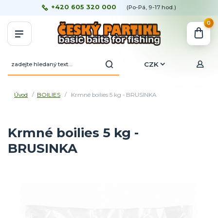
+420 605 320 000
(Po-Pá, 9-17 hod.)
0
CZK
Úvod
BOILIES
Krmné boilies 5 kg - BRUSINKA
Krmné boilies 5 kg -
BRUSINKA