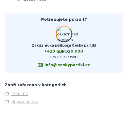
Potřebujete poradit?
Zákaznická podpora Český partikl
+420 605 320 000
(Po-Pá, 9-17 hod.)
info@ceskypartikl.cz
Zboží zařazeno v kategoriích
BOILIES
Krmné boilies