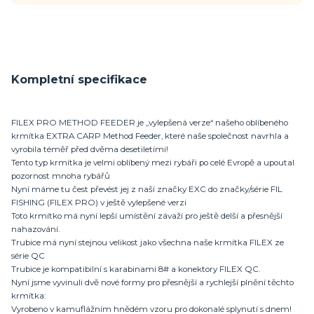
Kompletní specifikace
FILEX PRO METHOD FEEDER je „vylepšená verze“ našeho oblíbeného
krmítka EXTRA CARP Method Feeder, které naše společnost navrhla a
vyrobila téměř před dvěma desetiletími!
Tento typ krmítka je velmi oblíbený mezi rybáři po celé Evropě a upoutal
pozornost mnoha rybářů
Nyní máme tu čest převést jej z naší značky EXC do značky/série FIL
FISHING (FILEX PRO) v ještě vylepšené verzi
Toto krmítko má nyní lepší umístění závaží pro ještě delší a přesnější
nahazování.
Trubice má nyní stejnou velikost jako všechna naše krmítka FILEX ze
série QC
Trubice je kompatibilní s karabinami 8# a konektory FILEX QC.
Nyní jsme vyvinuli dvě nové formy pro přesnější a rychlejší plnění těchto
krmítka:
Vyrobeno v kamuflážním hnědém vzoru pro dokonalé splynutí s dnem!