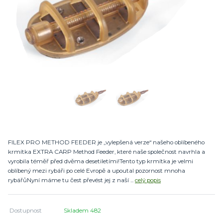
FILEX PRO METHOD FEEDER je „vylepšená verze“ našeho oblíbeného
krmítka EXTRA CARP Method Feeder, které naše společnost navrhla a
vyrobila téměř před dvěma desetiletími!Tento typ krmítka je velmi
oblíbený mezi rybáři po celé Evropě a upoutal pozornost mnoha
rybářůNyní máme tu čest převést jej z naší ...
celý popis
Dostupnost
Skladem 482