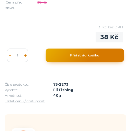
Cena před
38 Kč
slevou
31 Kč
bez DPH
38 Kč
Přidat do košíku
Číslo produktu:
75-2273
Výrobce:
Fil Fishing
Hmotnosť:
40g
Hlídat cenu / dostupnost