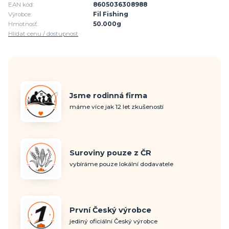
EAN kód:
8605036308988
Výrobce:
Fil Fishing
Hmotnosť:
50.000g
Hlídat cenu / dostupnost
Jsme rodinná firma
máme více jak 12 let zkušeností
Suroviny pouze z ČR
vybíráme pouze lokální dodavatele
První Český výrobce
jediný oficiální Český výrobce