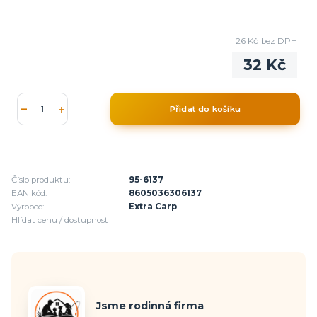
26 Kč
bez DPH
32 Kč
Přidat do košíku
Číslo produktu:
95-6137
EAN kód:
8605036306137
Výrobce:
Extra Carp
Hlídat cenu / dostupnost
Jsme rodinná firma