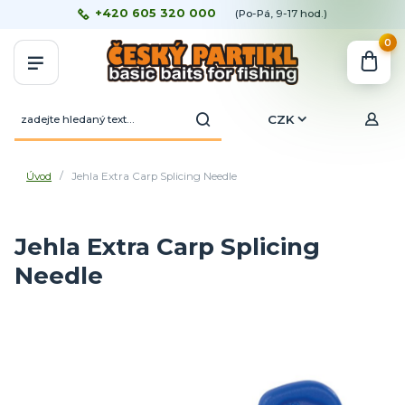
+420 605 320 000
(Po-Pá, 9-17 hod.)
0
CZK
Úvod
Jehla Extra Carp Splicing Needle
Jehla Extra Carp Splicing
Needle