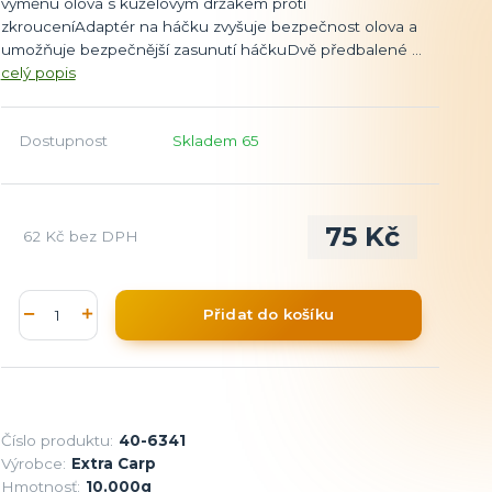
výměnu olova s kuželovým držákem proti
zkrouceníAdaptér na háčku zvyšuje bezpečnost olova a
umožňuje bezpečnější zasunutí háčkuDvě předbalené ...
celý popis
Dostupnost
Skladem 65
75 Kč
62 Kč
bez DPH
Přidat do košíku
Číslo produktu:
40-6341
Výrobce:
Extra Carp
Hmotnosť:
10.000g