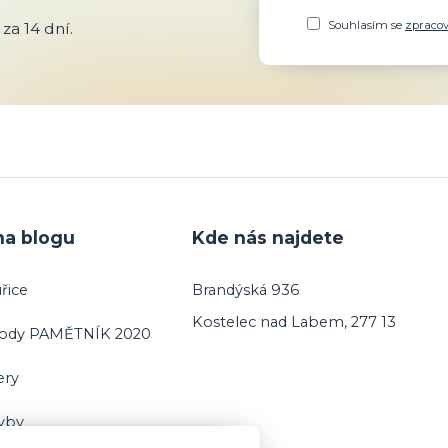
Souhlasím se
zpraco
za 14 dní.
na blogu
Kde nás najdete
řice
Brandýská 936
Kostelec nad Labem, 277 13
vody PAMĚTNÍK 2020
ery
ryby