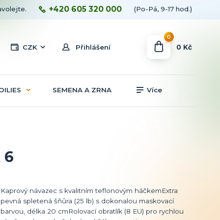
+420 605 320 000
avolejte.
(Po-Pá, 9-17 hod.)
0
0 Kč
CZK
Přihlášení
OILIES
SEMENA A ZRNA
Více
 6
Kaprový návazec s kvalitním teflonovým háčkemExtra
pevná spletená šňůra (25 lb) s dokonalou maskovací
barvou, délka 20 cmRolovací obratlík (8 EU) pro rychlou