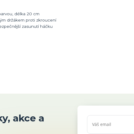
barvou, délka 20 cm
ovým držákem proti zkroucení
ezpečnější zasunutí háčku
y, akce a