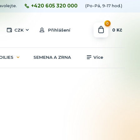
+420 605 320 000
avolejte.
(Po-Pá, 9-17 hod.)
0
0 Kč
CZK
Přihlášení
OILIES
SEMENA A ZRNA
Více