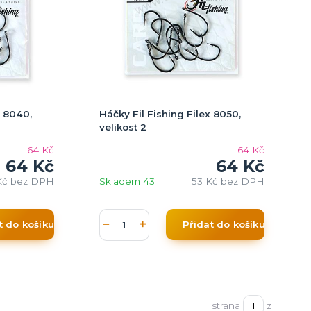
x 8040,
Háčky Fil Fishing Filex 8050,
velikost 2
64 Kč
64 Kč
64 Kč
64 Kč
Kč
bez DPH
Skladem 43
53 Kč
bez DPH
t do košíku
Přidat do košíku
strana
z 1