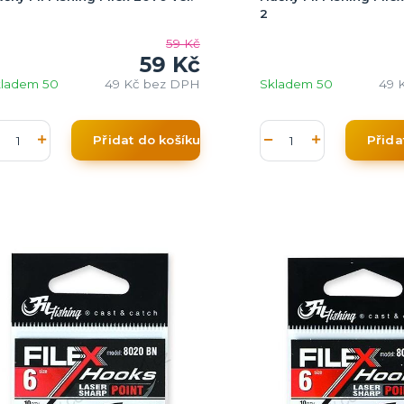
2
59 Kč
59 Kč
kladem 50
49 Kč
bez DPH
Skladem 50
49 
Přidat do košíku
Přida