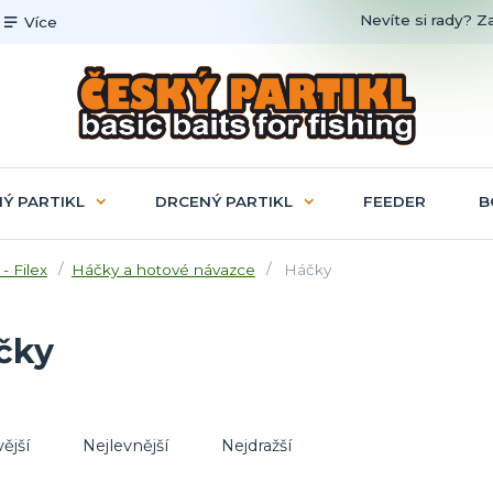
Nevíte si rady? Z
Více
Ý PARTIKL
DRCENÝ PARTIKL
FEEDER
B
 - Filex
Háčky a hotové návazce
Háčky
čky
ější
Nejlevnější
Nejdražší