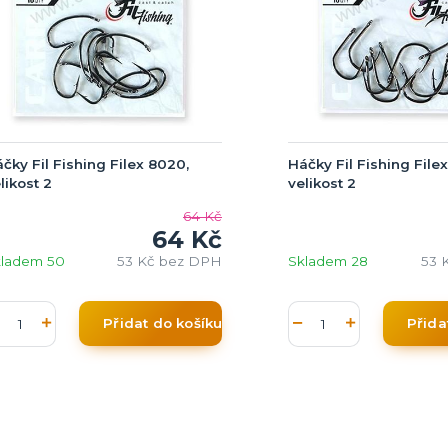
čky Fil Fishing Filex 8020,
Háčky Fil Fishing File
likost 2
velikost 2
64 Kč
64 Kč
kladem 50
53 Kč
bez DPH
Skladem 28
53 
Přidat do košíku
Přida