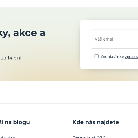
y, akce a
Souhlasím se
zpraco
za 14 dní.
ší na blogu
Kde nás najdete