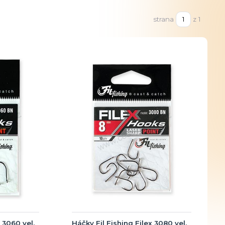
strana
z 1
 3060 vel.
Háčky Fil Fishing Filex 3080 vel.