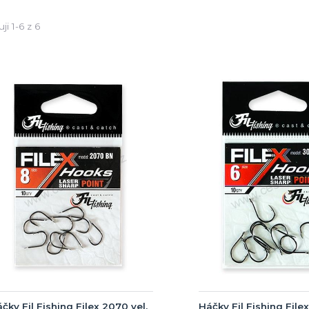
ji 1-6 z 6
čky Fil Fishing Filex 2070 vel.
Háčky Fil Fishing Filex