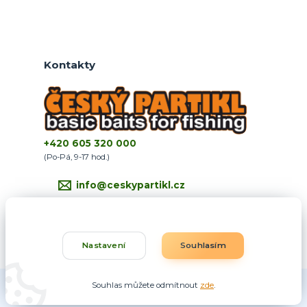
Kontakty
+420 605 320 000
(Po-Pá, 9-17 hod.)
info@ceskypartikl.cz
Nastavení
Souhlasím
Souhlas můžete odmítnout
zde
.
Vytvořeno na
Eshop-rychle.cz