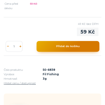
Cena před
59 Kč
slevou
49 Kč
bez DPH
59 Kč
Přidat do košíku
Číslo produktu:
50-6838
Výrobce:
Fil Fishing
Hmotnosť:
3g
Hlídat cenu / dostupnost