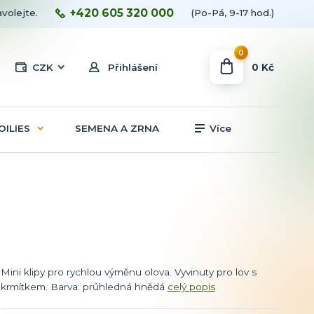
+420 605 320 000
avolejte.
(Po-Pá, 9-17 hod.)
0
0 Kč
CZK
Přihlášení
OILIES
SEMENA A ZRNA
Více
Mini klipy pro rychlou výměnu olova. Vyvinuty pro lov s
krmítkem. Barva: průhledná hnědá
celý popis