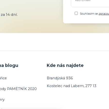
Souhlasím se
zpraco
za 14 dní.
na blogu
Kde nás najdete
řice
Brandýská 936
Kostelec nad Labem, 277 13
vody PAMĚTNÍK 2020
ery