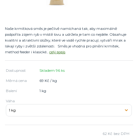
Naše krmítková směs je pečlivě namíchaná tak, aby maximálně
podpořila zájem ryb v místě lovu a udržela je tam co nejdéle. Obsahuje
kvalitní a atraktivní složky, které ve vodě rychle pracují, vytváří mrak a
lákají ryby i zvětší zdálenosti. Směs je vhodná pro plnění krmítek,
method feeder i klasické...
celý popis
Dostupnost
Skladem 96 ks
Měrná cena
69 Kč / kg
Balení
1 kg
Váha
62 Kč
bez DPH