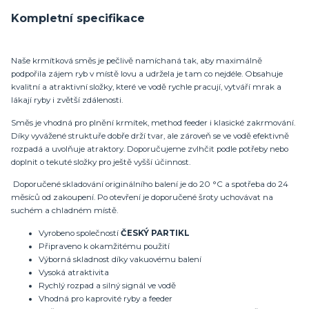
Kompletní specifikace
Naše krmítková směs je pečlivě namíchaná tak, aby maximálně
podpořila zájem ryb v místě lovu a udržela je tam co nejdéle. Obsahuje
kvalitní a atraktivní složky, které ve vodě rychle pracují, vytváří mrak a
lákají ryby i zvětší zdálenosti.
Směs je vhodná pro plnění krmítek, method feeder i klasické zakrmování.
Díky vyvážené struktuře dobře drží tvar, ale zároveň se ve vodě efektivně
rozpadá a uvolňuje atraktory. Doporučujeme zvlhčit podle potřeby nebo
doplnit o tekuté složky pro ještě vyšší účinnost.
Doporučené skladování originálního balení je do 20 °C a spotřeba do 24
měsíců od zakoupení. Po otevření je doporučené šroty uchovávat na
suchém a chladném místě.
Vyrobeno společností
ČESKÝ PARTIKL
Připraveno k okamžitému použití
Výborná skladnost díky vakuovému balení
Vysoká atraktivita
Rychlý rozpad a silný signál ve vodě
Vhodná pro kaprovité ryby a feeder