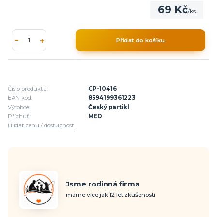
69 Kč
/
ks
Přidat do košíku
Číslo produktu:
CP-10416
EAN kód:
8594199361223
Výrobce:
Český partikl
Příchuť:
MED
Hlídat cenu / dostupnost
Jsme rodinná firma
máme více jak 12 let zkušeností