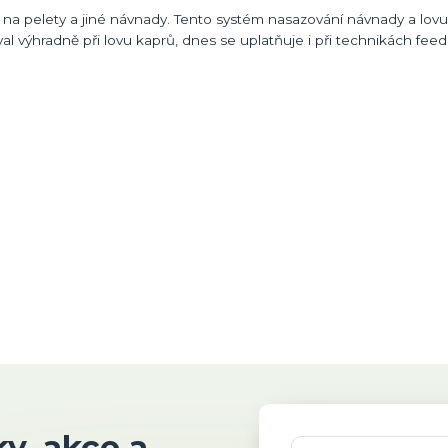
k na pelety a jiné návnady. Tento systém nasazování návnady a lovu
val výhradně při lovu kaprů, dnes se uplatňuje i při technikách fe
y, akce a