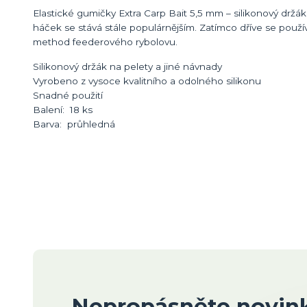
Elastické gumičky Extra Carp Bait 5,5 mm – silikonový držá
háček se stává stále populárnějším. Zatímco dříve se použí
method feederového rybolovu.
Silikonový držák na pelety a jiné návnady
Vyrobeno z vysoce kvalitního a odolného silikonu
Snadné použití
Balení: 18 ks
Barva: průhledná
Nepropásněte novink