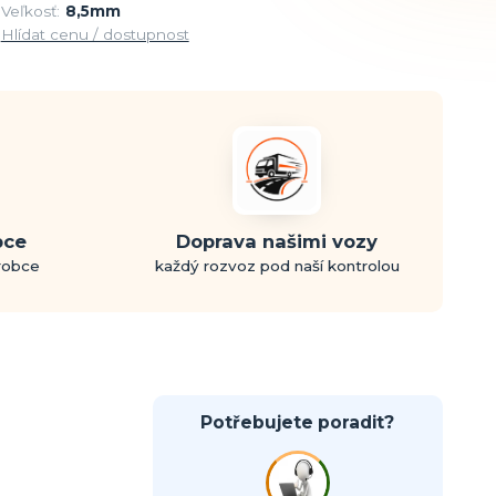
Veľkosť:
8,5mm
Hlídat cenu / dostupnost
bce
Doprava našimi vozy
ýrobce
každý rozvoz pod naší kontrolou
Potřebujete poradit?