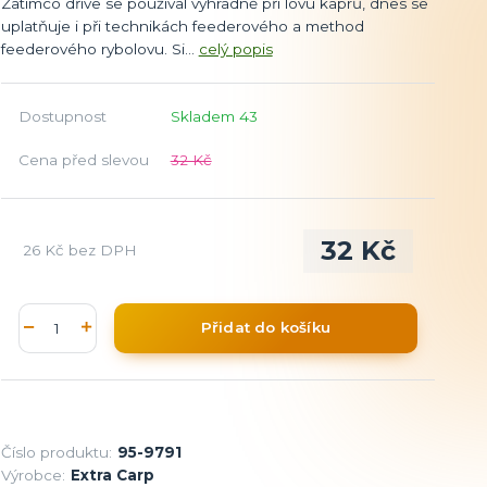
Zatímco dříve se používal výhradně při lovu kaprů, dnes se
uplatňuje i při technikách feederového a method
feederového rybolovu. Si...
celý popis
Dostupnost
Skladem 43
Cena před slevou
32 Kč
32 Kč
26 Kč
bez DPH
Přidat do košíku
Číslo produktu:
95-9791
Výrobce:
Extra Carp