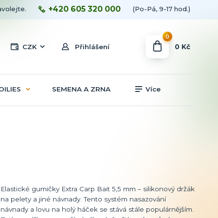
+420 605 320 000
avolejte.
(Po-Pá, 9-17 hod.)
0
0 Kč
CZK
Přihlášení
OILIES
SEMENA A ZRNA
Více
Elastické gumičky Extra Carp Bait 5,5 mm – silikonový držák
na pelety a jiné návnady. Tento systém nasazování
návnady a lovu na holý háček se stává stále populárnějším.