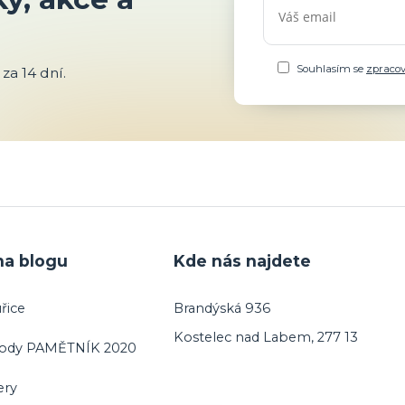
Souhlasím se
zpraco
za 14 dní.
na blogu
Kde nás najdete
řice
Brandýská 936
Kostelec nad Labem, 277 13
vody PAMĚTNÍK 2020
ery