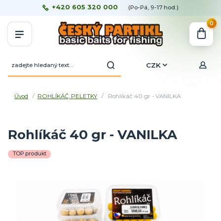
+420 605 320 000
(Po-Pá, 9-17 hod.)
0
CZK
Úvod
ROHLÍKÁČ, PELETKY
Rohlíkáč 40 gr - VANILKA
Rohlíkáč 40 gr - VANILKA
TOP produkt