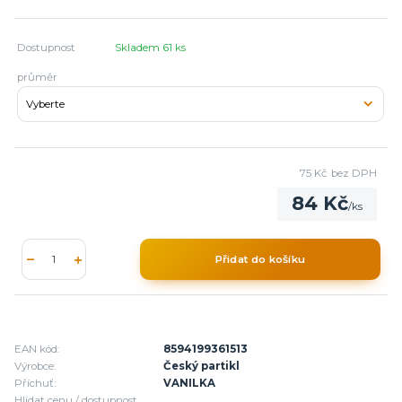
Dostupnost
Skladem 61 ks
průměr
75 Kč
bez DPH
84 Kč
/
ks
Přidat do košíku
EAN kód:
8594199361513
Výrobce:
Český partikl
Příchuť:
VANILKA
Hlídat cenu / dostupnost