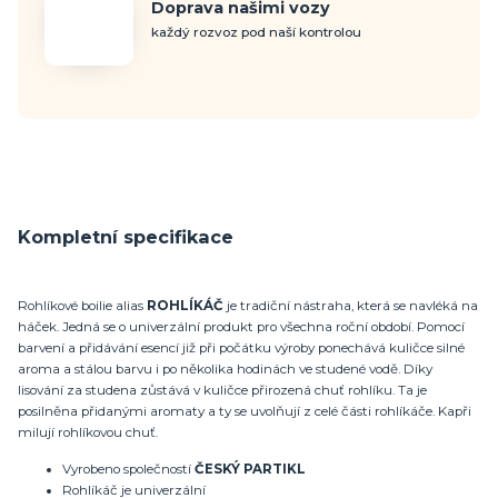
Doprava našimi vozy
každý rozvoz pod naší kontrolou
Kompletní specifikace
Rohlíkové boilie alias
ROHLÍKÁČ
je tradiční nástraha, která se navléká na
háček. Jedná se o univerzální produkt pro všechna roční období. Pomocí
barvení a přidávání esencí již při počátku výroby ponechává kuličce silné
aroma a stálou barvu i po několika hodinách ve studené vodě. Díky
lisování za studena zůstává v kuličce přirozená chuť rohlíku. Ta je
posilněna přidanými aromaty a ty se uvolňují z celé části rohlíkáče. Kapři
milují rohlíkovou chuť.
Vyrobeno společností
ČESKÝ PARTIKL
Rohlíkáč je univerzální