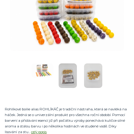
Rohlíkové boilie alias ROHLÍKÁČ je tradiční nástraha, která se navléká na
háček. Jedná se o univerzální produkt pro všechna roční období. Pomocí
barvení a přidávání esencí již při počátku výroby ponechává kuličce silné
aroma a stálou barvu i po několika hodinách ve studené vodě. Díky
lisování za stu...
celý popis