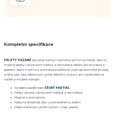
Kompletní specifikace
PELETY VÁZANÉ
jsou připravenou nástrahou přímo na háček. Jsou to
mastné pelety v příchutích halibut a red halibut ideální pro lov kapra a
jesetera. Jejich mastná a aromatická složka se uvolňuje okamžitě do vody
a láká ryby. Jsou ideální pro rychlé celoroční chytání, jen navléknete na
háček a můžete nahodit.
Vyrobeno společností
ČESKÝ PARTIKL
Pelety vázané v příchutích halibut a red halibut
Mastné a aromatické
Výborná skladnost díky uzavíratelnému balení
Doporučené pro rychlé chytání – kapr, jeseter