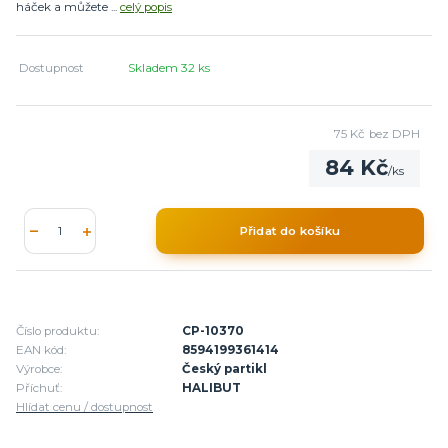
háček a můžete ...
celý popis
Dostupnost
Skladem 32 ks
75 Kč
bez DPH
84 Kč
/
ks
Přidat do košíku
Číslo produktu:
CP-10370
EAN kód:
8594199361414
Výrobce:
Český partikl
Příchuť:
HALIBUT
Hlídat cenu / dostupnost