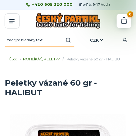
+420 605 320 000
(Po-Pá, 9-17 hod.)
0
CZK
Úvod
ROHLÍKÁČ, PELETKY
Peletky vázané 60 gr - HALIBUT
Peletky vázané 60 gr -
HALIBUT