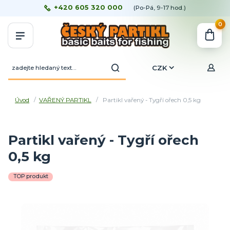
+420 605 320 000
(Po-Pá, 9-17 hod.)
0
CZK
Úvod
VAŘENÝ PARTIKL
Partikl vařený - Tygří ořech 0,5 kg
Partikl vařený - Tygří ořech
0,5 kg
TOP produkt