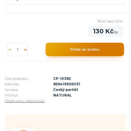
116 Kč
bez DPH
130 Kč
/
ks
Přidat do košíku
Číslo produktu:
CP-10382
EAN kód:
8594199361131
Výrobce:
Český partikl
Příchuť:
NATURAL
Hlídat cenu / dostupnost