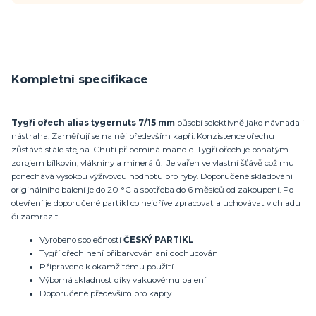
Kompletní specifikace
Tygří ořech alias tygernuts 7/15 mm
působí selektivně jako návnada i
nástraha. Zaměřují se na něj především kapři. Konzistence ořechu
zůstává stále stejná. Chutí připomíná mandle. Tygří ořech je bohatým
zdrojem bílkovin, vlákniny a minerálů. Je vařen ve vlastní šťávě což mu
ponechává vysokou výživovou hodnotu pro ryby. Doporučené skladování
originálního balení je do 20 °C a spotřeba do 6 měsíců od zakoupení. Po
otevření je doporučené partikl co nejdříve zpracovat a uchovávat v chladu
či zamrazit.
Vyrobeno společností
ČESKÝ PARTIKL
Tygří ořech není přibarvován ani dochucován
Připraveno k okamžitému použití
Výborná skladnost díky vakuovému balení
Doporučené především pro kapry