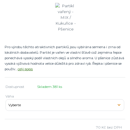
Pro výrobu těchto atraktivních partiklů jsou vybírána semena i zrna od
lokálních dodavatelů. Partikl je vařen ve vlastní šťávě což zejména řepce
ponechává vysoký podíl vlastních olejů a silného aroma. U pšenice zůstává
vysoká výživová hodnota velice důležitá pro zdraví ryb. Řepka i pšenice se
použív...
celý popis
Dostupnost
Skladem 381 ks
Váha
70 Kč
bez DPH