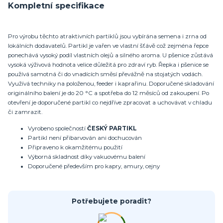
Kompletní specifikace
Pro výrobu těchto atraktivních partiklů jsou vybírána semena i zrna od
lokálních dodavatelů. Partikl je vařen ve vlastní šťávě což zejména řepce
ponechává vysoký podíl vlastních olejů a silného aroma. U pšenice zůstává
vysoká výživová hodnota velice důležitá pro zdraví ryb. Řepka i pšenice se
používá samotná či do vnadících směsí převážně na stojatých vodách.
Využívá techniky na položenou, feeder i kaprařinu. Doporučené skladování
originálního balení je do 20 °C a spotřeba do 12 měsíců od zakoupení. Po
otevření je doporučené partikl co nejdříve zpracovat a uchovávat v chladu
či zamrazit.
Vyrobeno společností
ČESKÝ PARTIKL
Partikl není přibarvován ani dochucován
Připraveno k okamžitému použití
Výborná skladnost díky vakuovému balení
Doporučené především pro kapry, amury, cejny
Potřebujete poradit?