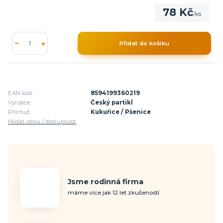
78 Kč
/
ks
Přidat do košíku
EAN kód:
8594199360219
Výrobce:
Český partikl
Příchuť:
Kukuřice / Pšenice
Hlídat cenu / dostupnost
Jsme rodinná firma
máme více jak 12 let zkušeností