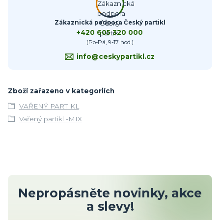
Zákaznická podpora Český partikl
+420 605 320 000
(Po-Pá, 9-17 hod.)
info@ceskypartikl.cz
Zboží zařazeno v kategoriích
VAŘENÝ PARTIKL
Vařený partikl -MIX
Nepropásněte novinky, akce
a slevy!