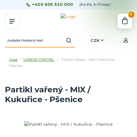
+420 605 320 000
(Po-Pá, 9-17 hod.)
0
CZK
Úvod
VAŘENÝ PARTIKL
Partikl vařený - MIX / Kukuřice -
Pšenice
Partikl vařený - MIX /
Kukuřice - Pšenice